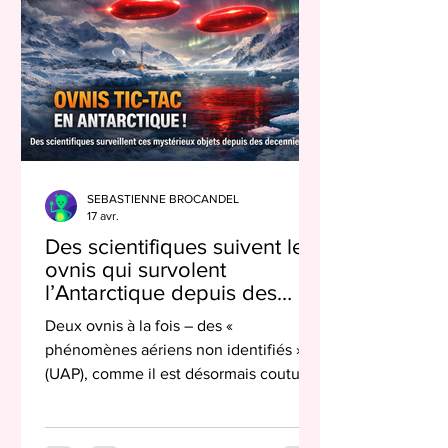
SEBASTIENNE BROCANDEL
17 avr.
Des scientifiques suivent les
ovnis qui survolent
l’Antarctique depuis des
décennies
Deux ovnis à la fois – des «
phénomènes aériens non identifiés »
(UAP), comme il est désormais coutume
d’appeler ces objets mystérieux qui se
baladent dans l’atmosphère terrestre,
ont été découverts par l’archéologue