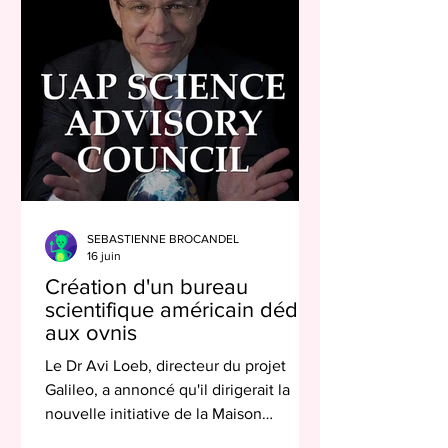
On pourrait classer ces théories en
quatre grands courants : la vision
dualiste oppose le monde physique au
monde des idées (Platon, Descarte
SEBASTIENNE BROCANDEL
16 juin
Création d'un bureau
scientifique américain dédié
aux ovnis
Le Dr Avi Loeb, directeur du projet
Galileo, a annoncé qu'il dirigerait la
nouvelle initiative de la Maison
Blanche, le « Conseil consultatif