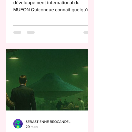
développement international du
MUFON Quiconque connaît quelqu’un
au courant de ce qui se passe
actuellement dans le milieu des ovnis
sait que Steven Spielberg fait son grand
retour dans le cinéma d’ovnis après
plusieurs décennies, suite à ses succès
monumentaux avec E.T. et Rencontres
du troisième type. Mais pourquoi
maintenant ? Personnellement, je
pense que Rencontres du troisième
type est un succès hollywoodien
monumental qui m’a entraîné dan
SEBASTIENNE BROCANDEL
29 mars