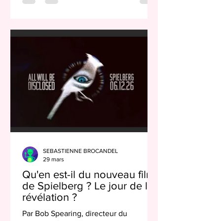
virtuel et ufologue bien connu Scott C.
Waring, de Taïwan. « Je les ai vus au
large des côtes de l’Antarctique, en
regardant les photos qui ont été
utilisées pour créer la ressource Google
Earth. Et j’ai identifié les objets, pour
ainsi dire. C’est-à-dire que j’a
SEBASTIENNE BROCANDEL
29 mars
Qu'en est-il du nouveau film
de Spielberg ? Le jour de la
révélation ?
Par Bob Spearing, directeur du