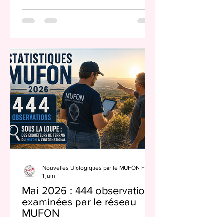
scientifique sur les phénomènes
anormaux inexpliqués » Le 13 juin, le Dr
Loeb — titulaire de la chaire Frank B.
Baird, Jr. de sciences au département
d’astronomie de Harvard — a annoncé
la création de ce nouveau conseil
scientifique sur son blog Medium. Les
trois publications de dossiers sur les
PAN à ce jour ont attiré plus d’un millia
Nouvelles Ufologiques par le MUFON France
1 juin
Mai 2026 : 444 observations
examinées par le réseau
MUFON