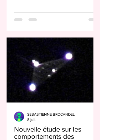
public organisé par la Disclosure
Foundation, association à but non
lucratif. A. Deschamps from Sentinel
News Le thème retenu, «Humanity at
the Edge of Discovery», a structuré une
journée de panels réunissant élus,
anciens responsables du
renseignement, scientifiques et
témoins. La couverture des grands
médias généralistes est restée assez
modeste. Lors du forum, la Disclo
SEBASTIENNE BROCANDEL
8 juil.
Nouvelle étude sur les
comportements des