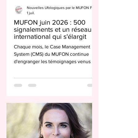
Nouvelles Ufologiques par le MUFON France
1 juil.
MUFON juin 2026 : 500
signalements et un réseau
international qui s'élargit
Chaque mois, le Case Management
System (CMS) du MUFON continue
d'engranger les témoignages venus des
quatre coins du globe. Pour juin 2026,
le compteur s'arrête à 500
signalements, répartis sur 45 pays
différents. Un chiffre stable, dans la
moyenne haute de ce qu'on observe
habituellement, et qui mérite qu'on s'y
attarde un peu plus que la simple
lecture du tableau. Une répartition à lire
avec le bon niveau de lecture Sur les
500 dossiers ouverts ce mois-ci, une