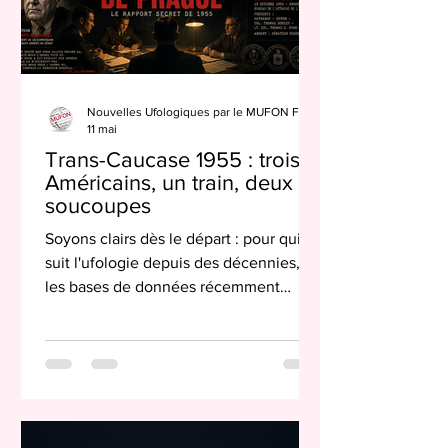
Nouvelles Ufologiques par le MUFON France
11 mai
Trans-Caucase 1955 : trois
Américains, un train, deux
soucoupes
Soyons clairs dès le départ : pour qui
suit l'ufologie depuis des décennies,
les bases de données récemment
déclassifiées par le Département de la
Défense américain ne livrent pas de
révélation fracassante. Pas encore, en
tout cas. Cela ne dispense pas de les
éplucher consciencieusement, avec
méthode et éthique, car certains cas