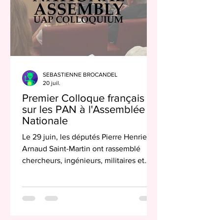
SEBASTIENNE BROCANDEL
20 juil.
Premier Colloque français
sur les PAN à l'Assemblée
Nationale
Le 29 juin, les députés Pierre Henriet et
Arnaud Saint-Martin ont rassemblé
chercheurs, ingénieurs, militaires et
responsables publics afin de mettre en
perspective et en valeur un héritage
français. Membres de l’Office
Parlementaire d’Evaluation des Choix
Scientifiques et Technologiques