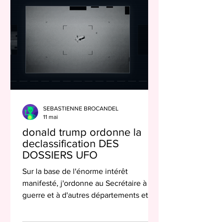
historiques y dorment et méritent qu'on
les remette en lumière. Le dossier que
je vous présente aujourd'hui en est
l'illustration parfaite
SEBASTIENNE BROCANDEL
11 mai
donald trump ordonne la
declassification DES
DOSSIERS UFO
Sur la base de l'énorme intérêt
manifesté, j'ordonne au Secrétaire à la
guerre et à d'autres départements et
organismes concernés d'entamer le
processus d'identification et de