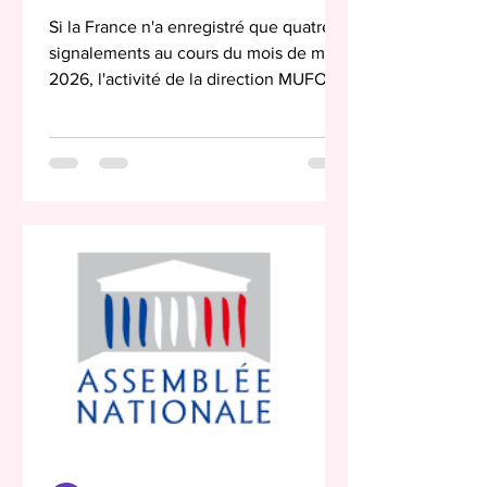
Si la France n'a enregistré que quatre
signalements au cours du mois de mai
2026, l'activité de la direction MUFON
France ne se limite pas au territoire
national. La zone placée sous sa
responsabilité couvre également
plusieurs pays d'Europe, d'Afrique, du
Moyen-Orient et d'Asie. Au total, des
rapports ont été reçus depuis la France,
la Grèce, l'Espagne, Chypre, la
République tchèque, la Suisse,
l'Azerbaïdjan, la Hongrie, la Suède,
ainsi que depuis plusieurs autres pays
relev