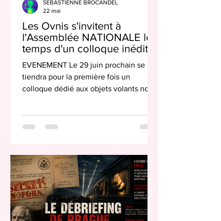
SEBASTIENNE BROCANDEL
22 mai
Les Ovnis s'invitent à
l'Assemblée NATIONALE le
temps d'un colloque inédit
LE 29 JUIN
EVENEMENT Le 29 juin prochain se
tiendra pour la première fois un
colloque dédié aux objets volants non-
identifiés (Ovnis) entre les murs du
Palais-Bourbon. Organisé par les
députés Arnaud Saint-Martin (LFI) et
Pierre Henriet (Horizons), il vise à faire
le point sur l'état des connaissances sur
le sujet, "au-delà des fantasmes". Alors
que le Pentagone vient de déclassifier
une série de documents sur les objets
volants non-identifiés (Ovnis) afin que
les Américains "se fassent