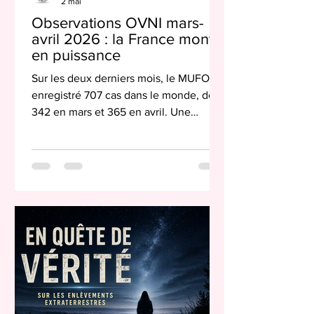
2 mai
Observations OVNI mars-
avril 2026 : la France monte
en puissance
Sur les deux derniers mois, le MUFON a
enregistré 707 cas dans le monde, dont
342 en mars et 365 en avril. Une
hausse modeste en volume, mais une
diversification géographique frappante
: on passe de 27 à 36 pays signalant
des observations. Le phénomène ne se
concentre pas, il se disperse. Les États-
Unis restent comme toujours en tête,
avec plus de 76% des signalements.
Cette domination reflète autant
l'activité observationnelle réelle que la
force du réseau MUFON sur le terr