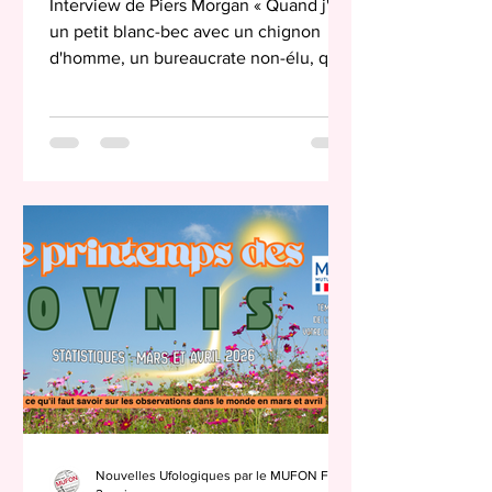
Interview de Piers Morgan « Quand j'ai
un petit blanc-bec avec un chignon
d'homme, un bureaucrate non-élu, qui
me dit à moi et à un tas de militaires
que le président est sur la base du
'besoin de savoir', je pense que cela
vous dit qu'on a un vrai problème au
sein de notre gouvernement, et c'est
mondial. » T.B Tim Burchett chez Piers
Morgan : un tournant dans le discours
UAP L'entretien de Tim Burchett sur
Piers Morgan Uncensored, diffusé le 21
avril 2026, marque un changeme
Nouvelles Ufologiques par le MUFON France