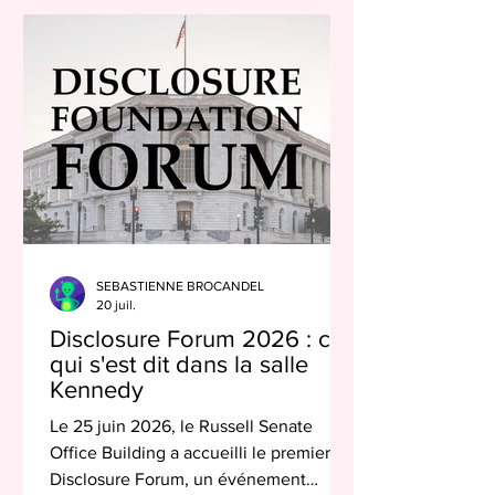
(OPECST), Pierre Henriet (Horizons) et
Arnaud Saint-Martin (LFI) ont souhaité
donner la parole à ceux qui étudient le
phénomène avec sérieux et faire le
point sur l’étude du phénomène en
Fran
SEBASTIENNE BROCANDEL
20 juil.
Disclosure Forum 2026 : ce
qui s'est dit dans la salle
Kennedy
Le 25 juin 2026, le Russell Senate
Office Building a accueilli le premier
Disclosure Forum, un événement