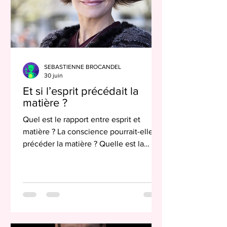
large part re
SEBASTIENNE BROCANDEL
30 juin
Et si l’esprit précédait la
matière ?
Quel est le rapport entre esprit et
matière ? La conscience pourrait-elle
précéder la matière ? Quelle est la
nature de nos perceptions ? Le point
sur les recherches scientifiques à ce
sujet. Le rapport entre esprit et matière
constitue une question philosophique
fondamentale, qui fait l’objet de
différentes théories depuis l’Antiquité.