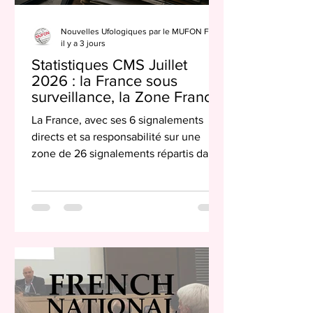
Nouvelles Ufologiques par le MUFON France
il y a 3 jours
Statistiques CMS Juillet
2026 : la France sous
surveillance, la Zone France
en première ligne
La France, avec ses 6 signalements
directs et sa responsabilité sur une
zone de 26 signalements répartis dans
12 pays, occupe une position stable et
significative dans le dispositif mondial
du MUFON. Cette constance mensuelle
est précieuse : elle nous permet de
bâtir, témoignage après témoignage,
une base de données fiable, condition
sine qua non d'une approche sérieuse
et scientifique du phénomène.