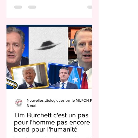
publication des dossiers
gouvernementaux liés à la vie
extraterrestre et extraterrestre, aux
phénomènes aériens non identifiés
(PAU) et aux objets volants non
identifiés (OVNI) et à toutes les autres
informations liées à ces questions très
complexes, mais extrêmement
intéressantes et importantes. Donald
Nouvelles Ufologiques par le MUFON France
3 mai
Tim Burchett c'est un pas
pour l'homme pas encore un
bond pour l'humanité