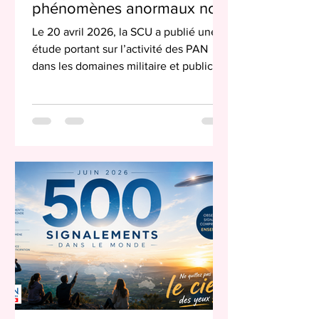
phénomènes anormaux non
identifiés
Le 20 avril 2026, la SCU a publié une
étude portant sur l’activité des PAN
dans les domaines militaire et public
sur le territoire continental des États-
Unis de 1945 à 1975. Pascale Jacques
juil. 07, 2026 L’étude, intitulée “UAP
Operational Presence, 1945–1975”,
porte sur l’évaluation du comportement
des PAN et de leurs contraintes en
matière de ressources. Cette étude a
été rédigée par Ian M. Porritt, Larry J.
Hancock et Sean Grosvenor. Ian M.
Porritt est diplômé de l’univer