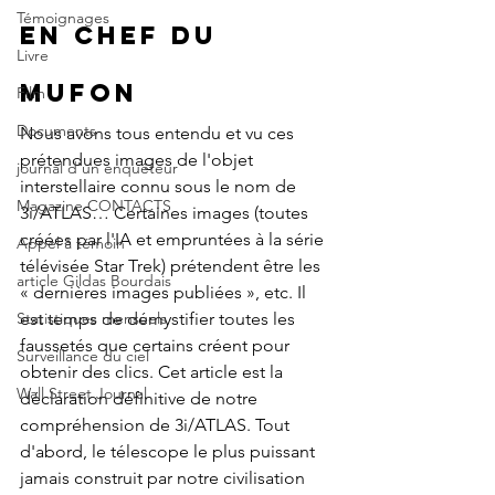
Témoignages
en chef du 
Livre
MUFON
Film
Documents
Nous avons tous entendu et vu ces 
prétendues images de l'objet 
journal d'un enquêteur
interstellaire connu sous le nom de 
Magazine CONTACTS
3i/ATLAS… Certaines images (toutes 
créées par l'IA et empruntées à la série 
Appel à témoin
télévisée Star Trek) prétendent être les 
article Gildas Bourdais
« dernières images publiées », etc. Il 
est temps de démystifier toutes les 
Statistiques mensuels
faussetés que certains créent pour 
Surveillance du ciel
obtenir des clics. Cet article est la 
Wall Street Journal
déclaration définitive de notre 
compréhension de 3i/ATLAS. Tout 
d'abord, le télescope le plus puissant 
jamais construit par notre civilisation 