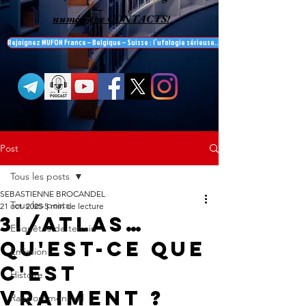
numérique CONTACTS!
Rejoignez MUFON France – Belgique – Suisse : l’ufologie sérieuse… et recevez le mag' Contac
Post
Tous les posts
SEBASTIENNE BROCANDEL
Tous les posts
21 oct. 2025
5 min de lecture
3i/ATLAS…
Enquêtes de terrain
Qu'est-ce que
Emission
c'est
Histoire
VRAIMENT ?
Rapport mensuel