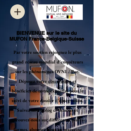
BIENVENUE sur le site du
MUFON France-Belgique-Suisse
Par votre soutien rejoignez le plus
grand réseau mondial d'enquêteurs
sur les phénomènes OVNI / Pan.
Déposez votre
observation
et
bénéficiez de notre expertise pour le
suivi de votre dossier d'observation.
Suivez notre blog ci-dessous et
retrouvez-nous sur différentes plates-
formes, abonnez-vous au magazine