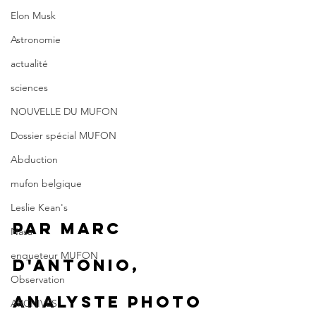
Elon Musk
Astronomie
actualité
sciences
NOUVELLE DU MUFON
Dossier spécial MUFON
Abduction
mufon belgique
Leslie Kean's
Par Marc 
Nasa
enqueteur MUFON
D'Antonio, 
Observation
analyste photo 
ARCHIVES