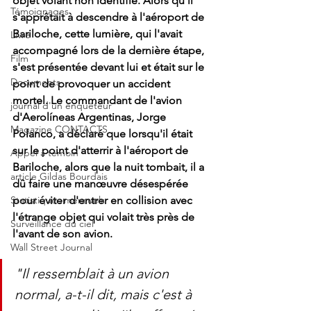
objet volant non identifié. Alors qu'il 
Témoignages
s'apprêtait à descendre à l'aéroport de 
Bariloche, cette lumière, qui l'avait 
Livre
accompagné lors de la dernière étape, 
Film
s'est présentée devant lui et était sur le 
Documents
point de provoquer un accident 
mortel. Le commandant de l'avion 
journal d'un enquêteur
d'Aerolíneas Argentinas, Jorge 
Magazine CONTACTS
Polanco, a déclaré que lorsqu'il était 
sur le point d'atterrir à l'aéroport de 
Appel à témoin
Bariloche, alors que la nuit tombait, il a 
article Gildas Bourdais
dû faire une manœuvre désespérée 
pour éviter d'entrer en collision avec 
Statistiques mensuels
l'étrange objet qui volait très près de 
Surveillance du ciel
l'avant de son avion. 
Wall Street Journal
"Il ressemblait à un avion 
normal, a-t-il dit, mais c'est à 