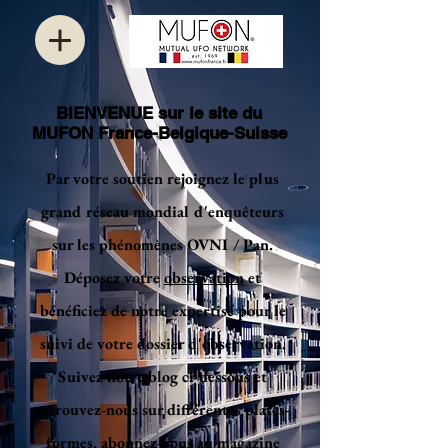
BIENVENUE sur le site du
MUFON France-Belgique-Suisse
Par votre soutien rejoignez le plus
grand réseau mondial d'enquêteurs
sur les phénomènes OVNI / Pan.
Déposez votre
observation
et
bénéficiez de notre expertise pour le
suivi de votre dossier d'observation.
Suivez notre blog ci-dessous et
retrouvez-nous sur différentes plates-
formes, abonnez-vous au magazine