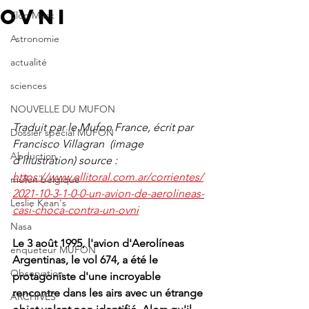
OVNI
Elon Musk
Astronomie
actualité
sciences
NOUVELLE DU MUFON
Traduit par le Mufon France, écrit par 
Dossier spécial MUFON
Francisco Villagran  (image 
Abduction
d'illustration) source : 
https://www.ellitoral.com.ar/corrientes/
mufon belgique
2021-10-3-1-0-0-un-avion-de-aerolineas-
Leslie Kean's
casi-choca-contra-un-ovni
Nasa
Le 3 août 1995, l'avion d'Aerolíneas 
enqueteur MUFON
Argentinas, le vol 674, a été le 
Observation
protagoniste d'une incroyable 
rencontre dans les airs avec un étrange 
ARCHIVES