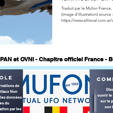
ne CONTACTS
Appel à témoin
article Gildas Bourdais
St
Traduit par le Mufon France, 
(image d'illustration) source :
https://www.ellitoral.com.ar/c
Journal
PAN et OVNI - Chapitre officiel France -
© MUFON France et Belgique©
ole
com
rvations de
Dis
tiaux Non
ouvrir l
r les données
sur le
ées du
son 
ation par les