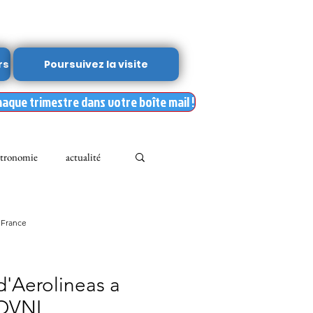
rs
Poursuivez la visite
haque trimestre dans votre boîte mail !
tronomie
actualité
Leslie Kean's
 France
Documents
d'Aerolineas a
 OVNI