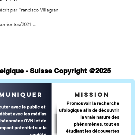
atistiques mensuels
écrit par Francisco Villagran
orrientes/2021-...
 Belgique - Suisse Copyright @2025
muniquer
mission
Promouvoir la recherche
cuter avec le public et
ufologique afin de découvrir
e débat avec les médias
la vraie nature des
 phénomène OVNI et de
phénomènes, tout en
impact potentiel sur la
étudiant les découvertes
société