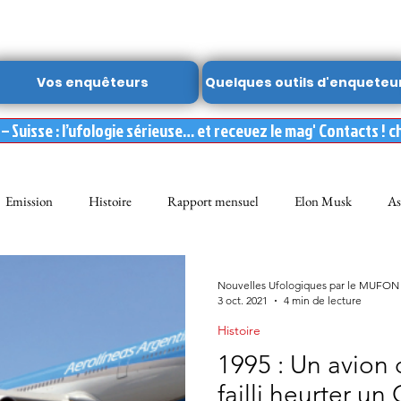
Vos enquêteurs
Quelques outils d'enqueteu
 Suisse : l’ufologie sérieuse… et recevez le mag' Contacts ! c
Emission
Histoire
Rapport mensuel
Elon Musk
As
FON
Dossier spécial MUFON
Abduction
mufon belgique
Nouvelles Ufologiques par le MUFON
3 oct. 2021
4 min de lecture
Histoire
Observation
ARCHIVES
Témoignages
Livre
Film
1995 : Un avion 
failli heurter un