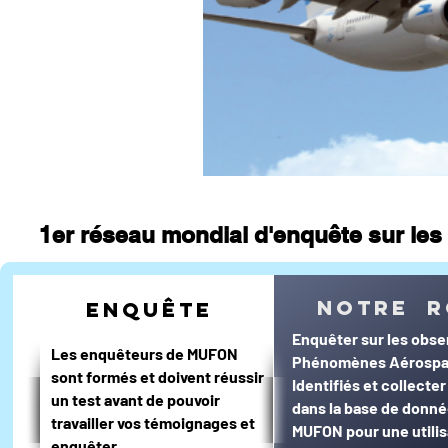
journal d'un enquêteur
Magazi
Surveillance du ciel
Wall Street 
1er réseau mondial d'enquête sur les 
notre r
enquête
Enquêter sur les obse
Les enquêteurs de MUFON
Phénomènes Aérospa
sont formés et doivent réussir
Identifiés et collecte
un test avant de pouvoir
dans la base de donn
travailler vos témoignages et
MUFON pour une utilis
enquêter.