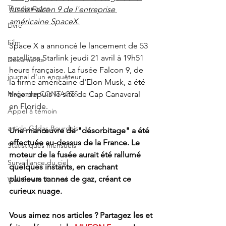
Témoignages
fusée Falcon 9 de l'entreprise 
américaine SpaceX.
Livre
Film
Space X a annoncé le lancement de 53 
satellites Starlink jeudi 21 avril à 19h51 
Documents
heure française. La fusée Falcon 9, de 
journal d'un enquêteur
la firme américaine d'Elon Musk, a été 
tirée depuis le site de Cap Canaveral 
Magazine CONTACTS
en Floride.
Appel à témoin
article Gildas Bourdais
Une manœuvre de "désorbitage" a été 
effectuée au-dessus de la France. Le 
Statistiques mensuels
moteur de la fusée aurait été rallumé 
Surveillance du ciel
quelques instants, en crachant 
plusieurs tonnes de gaz, créant ce 
Wall Street Journal
curieux nuage.
Vous aimez nos articles ? Partagez les et 