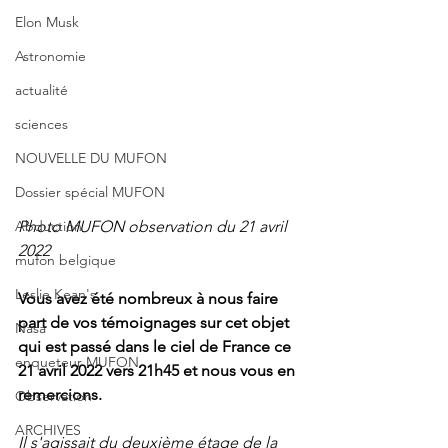
Elon Musk
Astronomie
actualité
sciences
NOUVELLE DU MUFON
Dossier spécial MUFON
Photo MUFON observation du 21 avril 
Abduction
2022
mufon belgique
Leslie Kean's
Vous avez été nombreux à nous faire 
part de vos témoignages sur cet objet 
Nasa
qui est passé dans le ciel de France ce 
enqueteur MUFON
21 avril 2022 vers 21h45 et nous vous en 
remercions.
Observation
ARCHIVES
I
l s'agissait du deuxième étage de la 