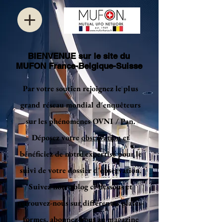
BIENVENUE sur le site du
MUFON France-Belgique-Suisse
Par votre soutien rejoignez le plus
grand réseau mondial d'enquêteurs
sur les phénomènes OVNI / Pan.
Déposez votre
observation
et
bénéficiez de notre expertise pour le
suivi de votre dossier d'observation.
Suivez notre blog ci-dessous et
retrouvez-nous sur différentes plates-
formes, abonnez-vous au magazine