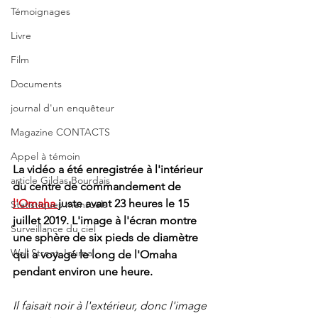
Témoignages
Livre
Film
Documents
journal d'un enquêteur
Magazine CONTACTS
Appel à témoin
La vidéo a été enregistrée à l'intérieur 
article Gildas Bourdais
du centre de commandement de 
l'Omaha 
juste avant 23 heures le 15 
Statistiques mensuels
juillet 2019. L'image à l'écran montre 
Surveillance du ciel
une sphère de six pieds de diamètre 
Wall Street Journal
qui a voyagé le long de l'Omaha 
pendant environ une heure.
Il faisait noir à l'extérieur, donc l'image 