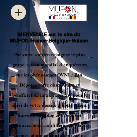
BIENVENUE sur le site du
MUFON France-Belgique-Suisse
Par votre soutien rejoignez le plus
grand réseau mondial d'enquêteurs
sur les phénomènes OVNI / Pan.
Déposez votre
observation
et
bénéficiez de notre expertise pour le
suivi de votre dossier d'observation.
Suivez notre blog ci-dessous et
retrouvez-nous sur différentes plates-
formes, abonnez-vous au magazine