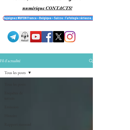
numérique CONTACTS!
Rejoignez MUFON France – Belgique – Suisse : l’ufologie sérieuse… et recevez le mag' Contac
Fil d'actualité
Tous les posts
Tous les posts
Enquêtes de
terrain
Emission
Histoire
Rapport mensuel