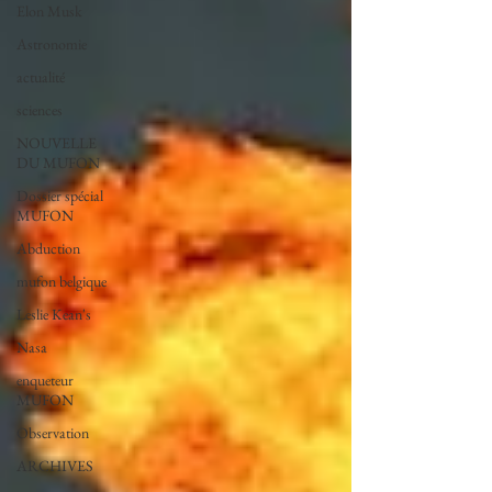
Elon Musk
Astronomie
actualité
sciences
NOUVELLE
DU MUFON
Dossier spécial
MUFON
Abduction
mufon belgique
Leslie Kean's
Nasa
enqueteur
MUFON
Observation
ARCHIVES