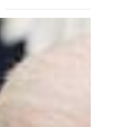
Ecrit par Sylvain Matisse, enquêteur de
MUFON France et spécialiste français des
OANIs À propos ! Une dissimulation n’est
pas...