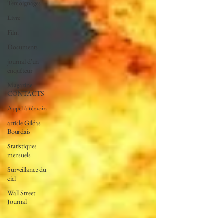
Témoignages
Livre
Film
Documents
journal d'un
enquêteur
Magazine
CONTACTS
Appel à témoin
article Gildas
Bourdais
Statistiques
mensuels
Surveillance du
ciel
Wall Street
Journal