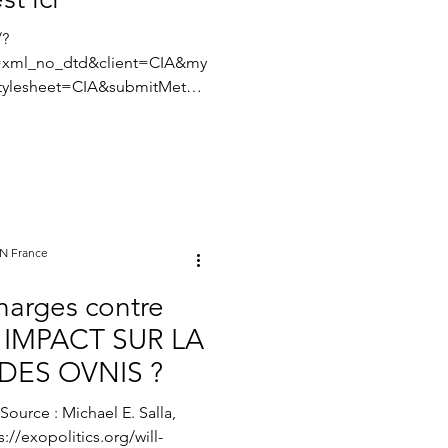
/?
xml_no_dtd&client=CIA&my
tylesheet=CIA&submitMetho
ON France
arges contre
: IMPACT SUR LA
DES OVNIS ?
l E. Salla,
s://exopolitics.org/will-