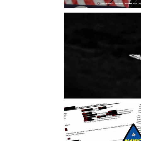
journal d'un enquêteur
Magazi
Surveillance du ciel
Wall Street 