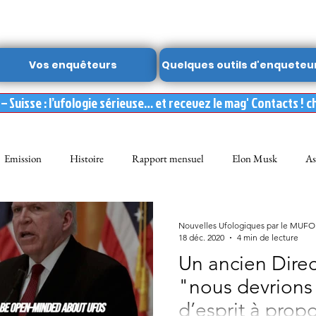
Vos enquêteurs
Quelques outils d'enqueteu
 Suisse : l’ufologie sérieuse… et recevez le mag' Contacts ! c
Emission
Histoire
Rapport mensuel
Elon Musk
As
FON
Dossier spécial MUFON
Abduction
mufon belgique
Nouvelles Ufologiques par le MUF
18 déc. 2020
4 min de lecture
Un ancien Direc
Observation
ARCHIVES
Témoignages
Livre
Film
"nous devrions 
d’esprit à prop