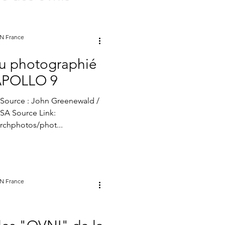
atistiques mensuels
ess.com/2020/12/18/un-
ON France
-declare-que-nous-devrions-
nu photographié
 APOLLO 9
Source : John Greenewald /
ASA Source Link:
archphotos/phot...
ON France