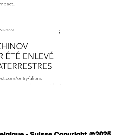
mpact...
ON France
ZHINOV
R ÉTÉ ENLEVÉ
ATERRESTRES
st.com/entry/aliens-
-says-world-chess-president-
627e4b063e...
 Belgique - Suisse Copyright @2025