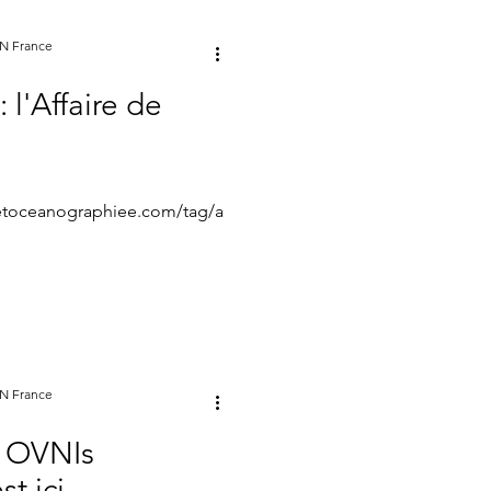
ON France
 l'Affaire de
isetoceanographiee.com/tag/a
Dj1prI7t1RLz5gOETL8M...
ON France
 OVNIs
st ici