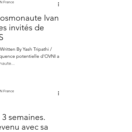
ON France
 cosmonaute Ivan
es invités de
SS
itten By Yash Tripathi /
uence potentielle d'OVNI a
aute...
ON France
 3 semaines.
venu avec sa