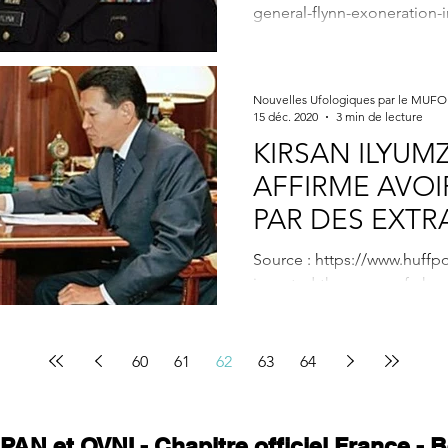
general-flynn-exoneration-i
Nouvelles Ufologiques par le MUF
15 déc. 2020
3 min de lecture
KIRSAN ILYUM
AFFIRME AVOI
PAR DES EXTR
Source : https://www.huffpo
invented-the-game-of-chess
kirsan-ilyumzhinov_n_55f31
60
61
62
63
64
PAN et OVNI - Chapitre officiel France -