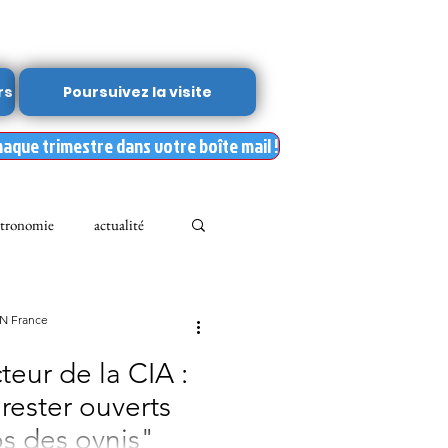
rs
Poursuivez la visite
haque trimestre dans votre boîte mail !
tronomie
actualité
Leslie Kean's
ON France
teur de la CIA :
Documents
rester ouverts
os des ovnis"