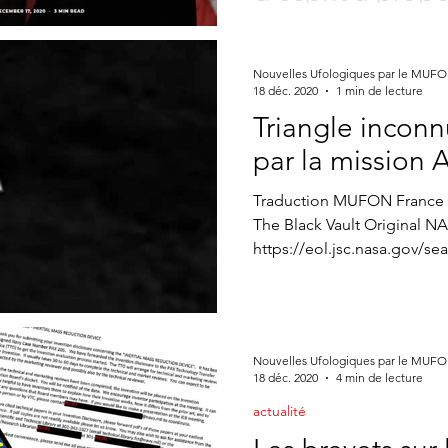
ne CONTACTS
Appel à témoin
article Gildas Bourdais
St
Traduction ERA
https://area51blog.wordpr
Nouvelles Ufologiques par le MUF
ancien-directeur-de-la-cia
18 déc. 2020
1 min de lecture
Journal
rester-ouverts-desprit...
Triangle incon
par la mission
Traduction MUFON France 
The Black Vault Original N
https://eol.jsc.nasa.gov/se
Nouvelles Ufologiques par le MUF
18 déc. 2020
4 min de lecture
actualité