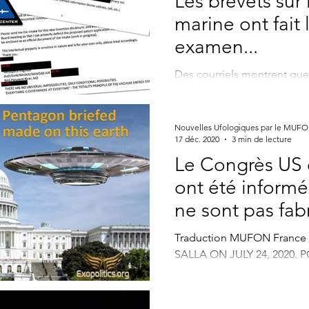
Les brevets sur
marine ont fait 
examen...
Des courriels montrent que 
de la marine ont fait l'obj
approfondi, qui a débouché 
Nouvelles Ufologiques par le MUF
17 déc. 2020
3 min de lecture
Le Congrès US 
ont été inform
ne sont pas fab
terre
Traduction MUFON Franc
SALLA ON JULY 24, 2020. 
SCIENCE AND TECHNOLO
New...