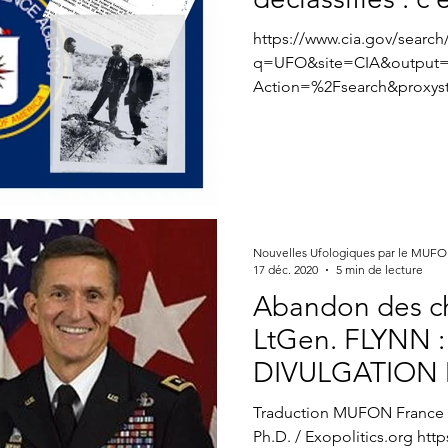
https://www.cia.gov/search
q=UFO&site=CIA&output=
Action=%2Fsearch&proxys
d=get&fbclid=Iw...
Nouvelles Ufologiques par le MUF
17 déc. 2020
5 min de lecture
Abandon des ch
LtGen. FLYNN 
DIVULGATION 
Traduction MUFON France Source : Michae
Ph.D. / Exopolitics.org http