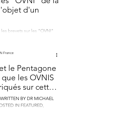
 les "OVNI" de la
l'objet d'un
les brevets sur les "OVNI"
et d'un examen interne
sur...
ON France
et le Pentagone
é que les OVNIS
riqués sur cette
e WRITTEN BY DR MICHAEL
POSTED IN FEATURED,
GY, SPACE PROGRAMS Le