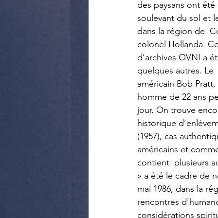
des paysans ont été 
soulevant du sol et l
dans la région de  Co
colonel Hollanda. Ce 
d’archives OVNI a été
quelques autres. Le 
américain Bob Pratt,
homme de 22 ans perd
jour. On trouve encor
historique d’enlèvem
(1957), cas authentiq
américains et commen
contient  plusieurs 
» a été le cadre de n
mai 1986, dans la ré
rencontres d’humano
considérations spirit