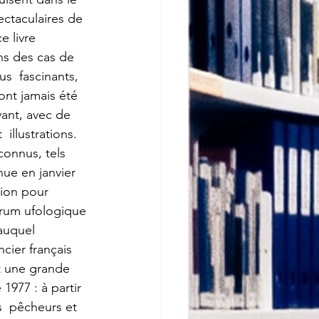
ectaculaires de 
e livre  
ns des cas de 
s  fascinants, 
nt jamais été 
vant, avec de 
illustrations. 
connus, tels 
nue en janvier 
ion pour  
orum ufologique 
auquel 
ncier français 
it une grande 
1977 : à partir 
  pêcheurs et 