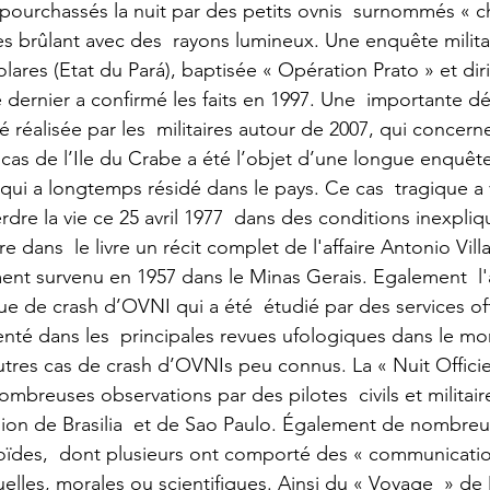
pourchassés la nuit par des petits ovnis  surnommés « ch
es brûlant avec des  rayons lumineux. Une enquête militai
lares (Etat du Pará), baptisée « Opération Prato » et diri
dernier a confirmé les faits en 1997. Une  importante déc
 réalisée par les  militaires autour de 2007, qui concern
 cas de l’Ile du Crabe a été l’objet d’une longue enquête
 qui a longtemps résidé dans le pays. Ce cas  tragique a
re la vie ce 25 avril 1977  dans des conditions inexpliq
e dans  le livre un récit complet de l'affaire Antonio Vill
ent survenu en 1957 dans le Minas Gerais. Egalement  l'
ue de crash d’OVNI qui a été  étudié par des services off
té dans les  principales revues ufologiques dans le mon
autres cas de crash d’OVNIs peu connus. La « Nuit Officie
ombreuses observations par des pilotes  civils et militaire
gion de Brasilia  et de Sao Paulo. Également de nombreu
ïdes,  dont plusieurs ont comporté des « communicatio
uelles, morales ou scientifiques. Ainsi du « Voyage  » de 