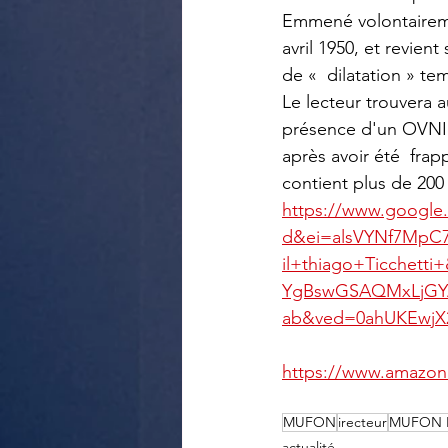
Emmené volontairemen
avril 1950, et revien
de «  dilatation » te
Le lecteur trouvera a
présence d'un OVNI a
après avoir été  frap
contient plus de 200 i
https://www.google.
d&ei=alsVYNf7MpC7
il+thiago+Ticche
YgBswGSAQMxLjGY
ab&ved=0ahUKEwj
https://www.amazon
MUFON
irecteur
MUFON B
actualité