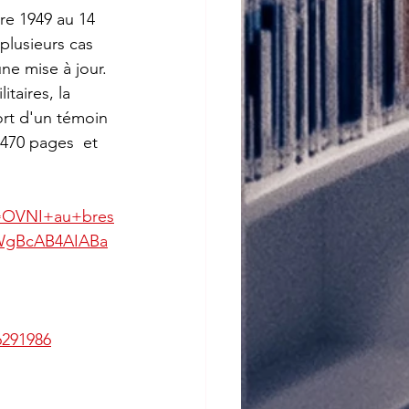
re 1949 au 14 
plusieurs cas 
ne mise à jour. 
taires, la 
ort d'un témoin 
 470 pages  et 
=OVNI+au+bres
WgBcAB4AIABa
6291986