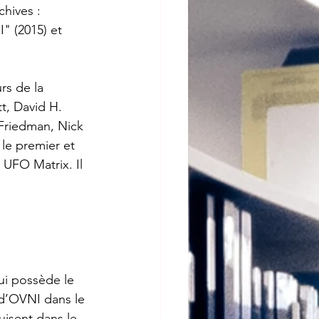
hives : 
I" (2015) et 
rs de la 
, David H. 
 Friedman, Nick 
le premier et 
 UFO Matrix. Il 
qui possède le 
d’OVNI dans le 
isent dans le 