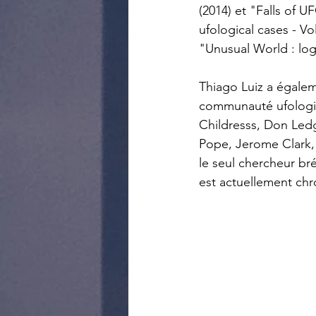
(2014) et "Falls of U
ufological cases - Vo
"Unusual World : logb
Thiago Luiz a égalem
communauté ufologiq
Childresss, Don Ledg
Pope, Jerome Clark, G
le seul chercheur bré
est actuellement ch