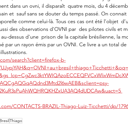
t dans un ovni, il disparaît  quatre mois, du 4 décemb
t sain et  sauf sans se douter du temps passé. On connait 
mporelle comme celui-là. Tous ces cas ont été l’objet  d’u
ussi des observations d'OVNI par  des pilotes civils et mili
u-dessus d'une  prison de la capitale brésilienne, la m
pé par un rayon émis par un OVNI. Ce livre a un total de
llustrations.
com/search?client=firefox-b-
UJypjYAH&q=OVNI+au+bresil+thiago+Ticchetti+&oq
tti+&gs_lcp=CgZwc3ktYWIQAzoECCEQFVCxWlixWmDcX
AQCgAQGqAQdnd3Mtd2l6wAEB&sclient=psy-
X2KuR3sPuAhWQHRQKHZxUA3AQ4dUDCAw&uact=5 
.com/CONTACTS-BRAZIL-Thiago-Luiz-Ticchetti/dp/179
resil
Thiago