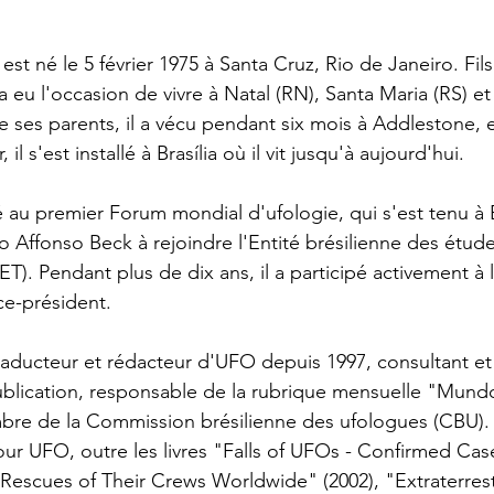
est né le 5 février 1975 à Santa Cruz, Rio de Janeiro. Fils 
 a eu l'occasion de vivre à Natal (RN), Santa Maria (RS) e
e ses parents, il a vécu pendant six mois à Addlestone, 
il s'est installé à Brasília où il vit jusqu'à aujourd'hui.
pé au premier Forum mondial d'ufologie, qui s'est tenu à Br
o Affonso Beck à rejoindre l'Entité brésilienne des étude
ET). Pendant plus de dix ans, il a participé activement à l
ce-président.
 traducteur et rédacteur d'UFO depuis 1997, consultant et
publication, responsable de la rubrique mensuelle "Mund
e de la Commission brésilienne des ufologues (CBU). Il
our UFO, outre les livres "Falls of UFOs - Confirmed Case
Rescues of Their Crews Worldwide" (2002), "Extraterrest