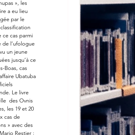
upas », les 
re a eu lieu 
gée par le  
lassification 
e ce cas parmi 
 de l’ufologue  
 vu un jeune 
uées jusqu’à ce 
as-Boas, cas  
affaire Ubatuba 
iciels 
de. Le livre 
lle  des Ovnis 
s, les 19 et 20 
x cas de 
ns » avec des  
Mario Restier : 