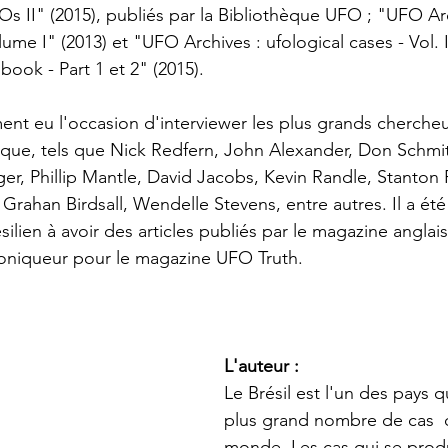
FOs II" (2015), publiés par la Bibliothèque UFO ; "UFO Arc
lume I" (2013) et "UFO Archives : ufological cases - Vol. I
ook - Part 1 et 2" (2015).
ent eu l'occasion d'interviewer les plus grands chercheu
ue, tels que Nick Redfern, John Alexander, Don Schmitt
er, Phillip Mantle, David Jacobs, Kevin Randle, Stanton
rahan Birdsall, Wendelle Stevens, entre autres. Il a été 
silien à avoir des articles publiés par le magazine anglais
roniqueur pour le magazine UFO Truth.
L'auteur : 
Le Brésil est l'un des pays 
plus grand nombre de cas  
monde. Les cas qui se produ