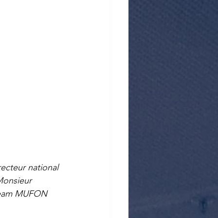
ecteur national 
Monsieur 
r Team MUFON