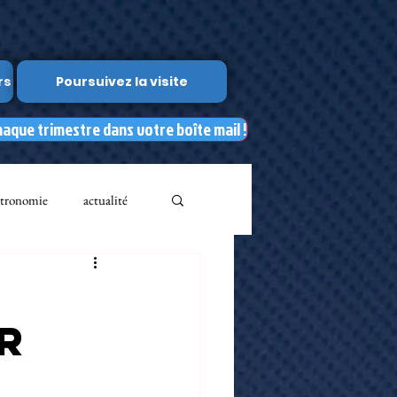
rs
Poursuivez la visite
haque trimestre dans votre boîte mail !
tronomie
actualité
Leslie Kean's
r
Documents