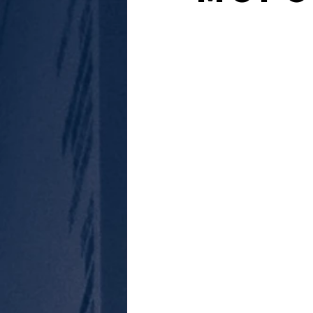
journal d'un enquêteur
Magazi
Surveillance du ciel
Wall Street 