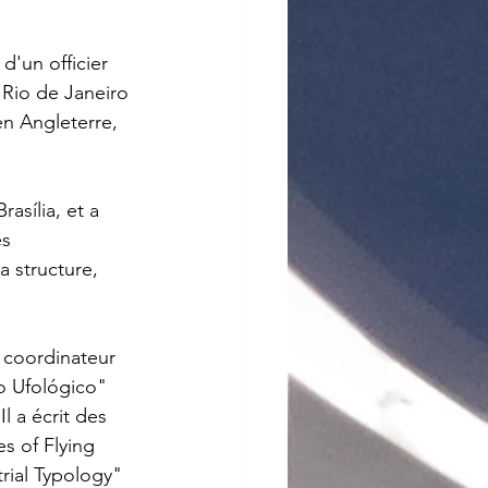
d'un officier 
t Rio de Janeiro 
en Angleterre, 
asília, et a 
s 
a structure, 
 coordinateur 
o Ufológico" 
 a écrit des 
s of Flying 
rial Typology" 