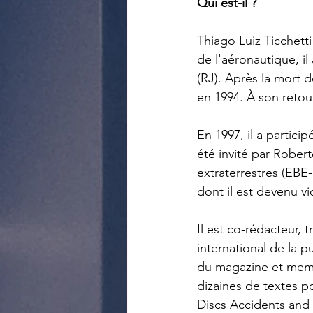
Qui est-il ?
Thiago Luiz Ticchetti 
de l'aéronautique, il
(RJ). Après la mort d
en 1994. À son retour, 
En 1997, il a partici
été invité par Robert
extraterrestres (EBE-
dont il est devenu vi
Il est co-rédacteur,
international de la 
du magazine et membr
dizaines de textes p
Discs Accidents and 