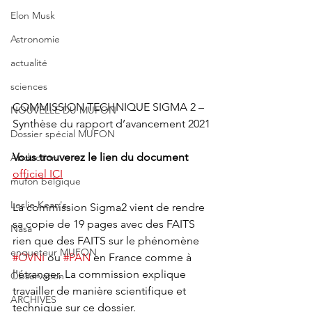
Elon Musk
Astronomie
actualité
sciences
COMMISSION TECHNIQUE SIGMA 2 – 
NOUVELLE DU MUFON
Synthèse du rapport d’avancement 2021
Dossier spécial MUFON
Vous trouverez le lien du document
Abduction
officiel ICI
mufon belgique
Leslie Kean's
La commission Sigma2 vient de rendre 
sa copie de 19 pages avec des FAITS 
Nasa
rien que des FAITS sur le phénomène 
enqueteur MUFON
#OVNI
 ou 
#PAN
 en France comme à 
l'étranger. La commission explique 
Observation
travailler de manière scientifique et 
ARCHIVES
technique sur ce dossier. 