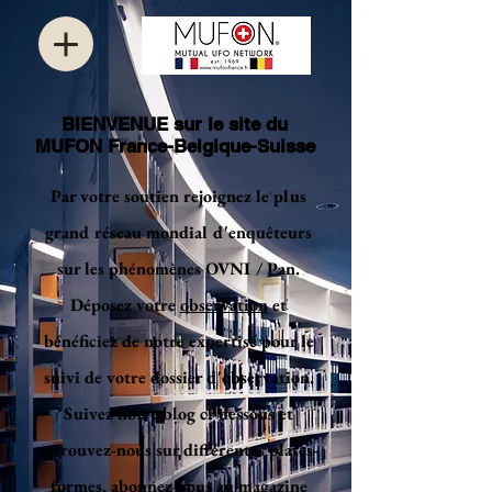
BIENVENUE sur le site du
MUFON France-Belgique-Suisse
Par votre soutien rejoignez le plus
grand réseau mondial d'enquêteurs
sur les phénomènes OVNI / Pan.
Déposez votre
observation
et
bénéficiez de notre expertise pour le
suivi de votre dossier d'observation.
Suivez notre blog ci-dessous et
retrouvez-nous sur différentes plates-
formes, abonnez-vous au magazine