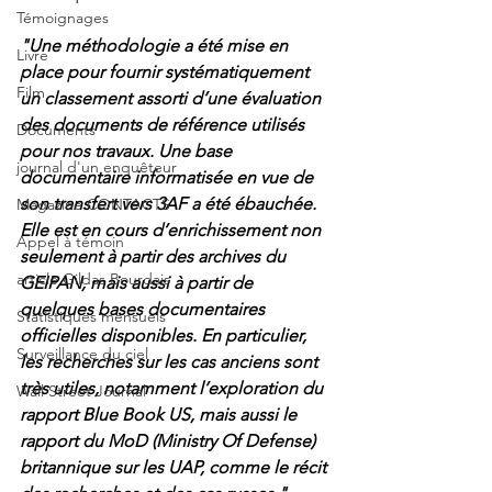
Témoignages
"Une méthodologie a été mise en 
Livre
place pour fournir systématiquement 
Film
un classement assorti d’une évaluation 
des documents de référence utilisés 
Documents
pour nos travaux. Une base 
journal d'un enquêteur
documentaire informatisée en vue de 
son transfert vers 3AF a été ébauchée. 
Magazine CONTACTS
Elle est en cours d’enrichissement non 
Appel à témoin
seulement à partir des archives du 
article Gildas Bourdais
GEIPAN, mais aussi à partir de 
quelques bases documentaires 
Statistiques mensuels
officielles disponibles. En particulier, 
Surveillance du ciel
les recherches sur les cas anciens sont 
très utiles, notamment l’exploration du 
Wall Street Journal
rapport Blue Book US, mais aussi le 
rapport du MoD (Ministry Of Defense) 
britannique sur les UAP, comme le récit 