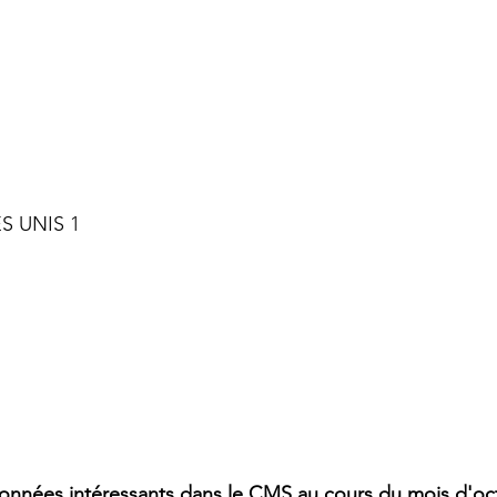
S UNIS 1
données intéressants dans le CMS au cours du mois d'oc