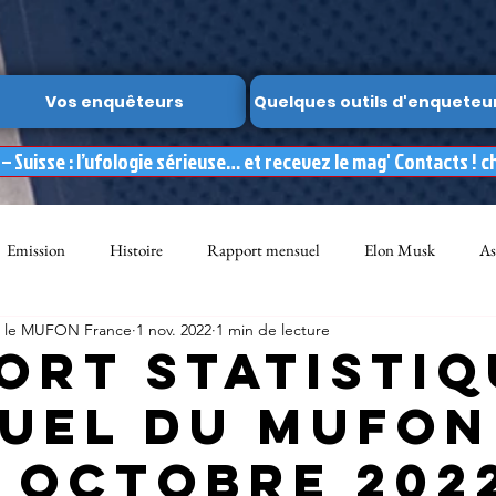
Vos enquêteurs
Quelques outils d'enqueteu
 Suisse : l’ufologie sérieuse… et recevez le mag' Contacts ! c
Emission
Histoire
Rapport mensuel
Elon Musk
As
ar le MUFON France
1 nov. 2022
1 min de lecture
FON
Dossier spécial MUFON
Abduction
mufon belgique
ort statistiq
uel du MUFON
Observation
ARCHIVES
Témoignages
Livre
Film
 octobre 202