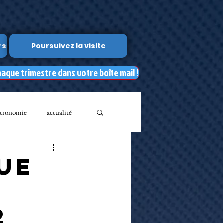
rs
Poursuivez la visite
haque trimestre dans votre boîte mail !
tronomie
actualité
Leslie Kean's
ue
Documents
2