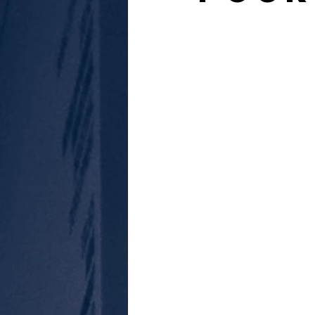
journal d'un enquêteur
Magazi
Surveillance du ciel
Wall Street 