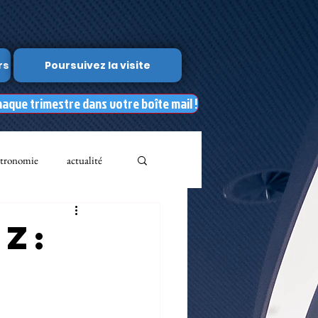
rs
Poursuivez la visite
haque trimestre dans votre boîte mail !
tronomie
actualité
Leslie Kean's
z:
Documents