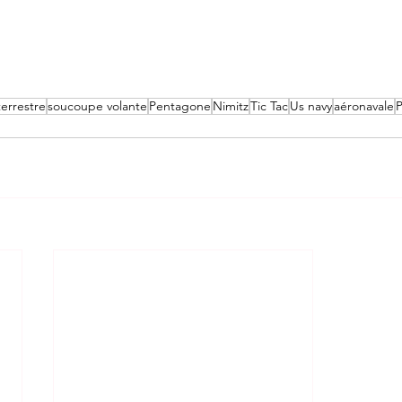
terrestre
soucoupe volante
Pentagone
Nimitz
Tic Tac
Us navy
aéronavale
P