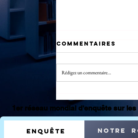
Commentaires
Rédigez un commentaire...
Statistiques
CMS Juillet
2026 : la
1er réseau mondial d'enquête sur les 
France sous
surveillance,
la Zone France
notre r
enquête
en première