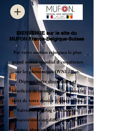
BIENVENUE sur le site du
MUFON France-Belgique-Suisse
Par votre soutien rejoignez le plus
grand réseau mondial d'enquêteurs
sur les phénomènes OVNI / Pan.
Déposez votre
observation
et
bénéficiez de notre expertise pour le
suivi de votre dossier d'observation.
Suivez notre blog ci-dessous et
retrouvez-nous sur différentes plates-
formes, abonnez-vous au magazine