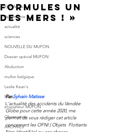
Formules un
Elon Musk
des mers ! »
Astronomie
actualité
sciences
NOUVELLE DU MUFON
Dossier spécial MUFON
Abduction
mufon belgique
Leslie Kean's
Par 
Sylvain Matisse
Nasa
L
’actualité des accidents du Vendée 
enqueteur MUFON
Globe pour cette année 2020, me  
Observation
permet de vous rédiger cet article 
concernant les OFNI ( Objets  Flottants 
ARCHIVES
Non-Identifiés) ou ces choses 