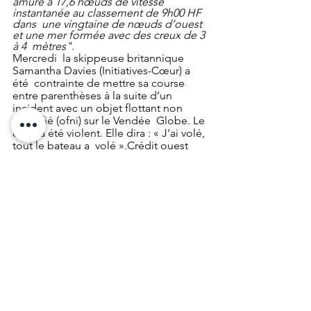
amure à 17,6 nœuds de vitesse 
instantanée au classement de 9h00 HF 
dans  une vingtaine de nœuds d’ouest 
et une mer formée avec des creux de 3 
à 4  mètres".
Mercredi  la skippeuse britannique 
Samantha Davies (Initiatives-Cœur) a 
été  contrainte de mettre sa course 
entre parenthèses à la suite d’un  
incident avec un objet flottant non 
identifié (ofni) sur le Vendée  Globe. Le 
choc a été violent. Elle dira : « J’ai volé, 
tout le bateau a  volé ».Crédit ouest 
France.
Publié le 23 juin 2020 par Ouest France 
:
Dans un communiqué envoyé mardi 23 
juin, Michel de Franssu du chantier 
Black Pepper Yachts explique la 
décision du team : « Dans le courant 
du week-end dernier, Armel Tripon à la 
barre de l’Imoca L’Occitane en 
Provence a  heurté un objet flottant 
alors qu’il effectuait dans l’Ouest de la  