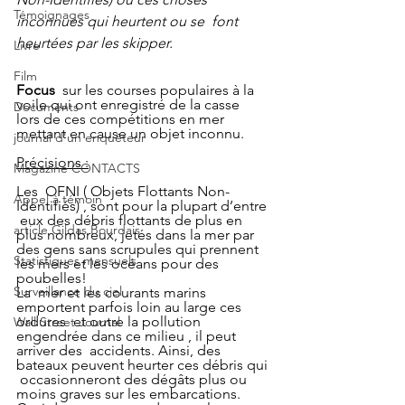
Témoignages
inconnues qui heurtent ou se  font 
heurtées par les skipper.
Livre
Film
Focus
  sur les courses populaires à la 
voile qui ont enregistré de la casse  
Documents
lors de ces compétitions en mer 
mettant en cause un objet inconnu.
journal d'un enquêteur
Précisions :
Magazine CONTACTS
Les  OFNI ( Objets Flottants Non-
Appel à témoin
Identifiés) , sont pour la plupart d’entre 
 eux des débris flottants de plus en 
article Gildas Bourdais
plus nombreux, jetés dans la mer par  
des gens sans scrupules qui prennent 
Statistiques mensuels
les mers et les océans pour des  
poubelles!
Surveillance du ciel
La  mer et les courants marins 
emportent parfois loin au large ces 
ordures  et outre la pollution 
Wall Street Journal
engendrée dans ce milieu , il peut 
arriver des  accidents. Ainsi, des 
bateaux peuvent heurter ces débris qui 
 occasionneront des dégâts plus ou 
moins graves sur les embarcations.  