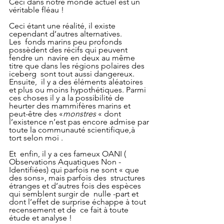
Ceci dans notre monde actuel est un 
véritable fléau !
Ceci étant une réalité, il existe 
cependant d’autres alternatives.
Les  fonds marins peu profonds 
possèdent des récifs qui peuvent 
fendre un  navire en deux au même 
titre que dans les régions polaires des 
iceberg  sont tout aussi dangereux.
Ensuite,  il y a des éléments aléatoires 
et plus ou moins hypothétiques. Parmi  
ces choses il y a la possibilité de 
heurter des mammifères marins et  
peut-être des «
monstres
 « dont 
l’existence n’est pas encore admise par 
toute la communauté scientifique,à 
tort selon moi .
Et  enfin, il y a ces fameux OANI ( 
Observations Aquatiques Non -
Identifiées) qui parfois ne sont « que 
des sons», mais parfois des  structures 
étranges et d’autres fois des espèces 
qui semblent surgir de  nulle -part et 
dont l’effet de surprise échappe à tout 
recensement et de  ce fait à toute 
étude et analyse ! 