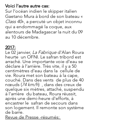
Voici l’autre autre cas:
Sur l’océan indien le skipper italien 
Gaetano Mura à bord de son bateau « 
Class 40
», a percuté un objet inconnu 
qui a endommagé la coque, aux 
alentours de Madagascar la nuit du 09 
au 10 décembre.
2017:
Le 02 janvier, 
La Fabrique
 d'Alan Roura 
heurte  un OFNI. Le safran tribord est 
arraché. Une importante voie d’eau se  
déclare à l’arrière. Très vite, il y a 50 
centimètres d'eau dans la  cellule de 
vie. Roura met son bateau à la cape, 
couché. Dans des vents  de plus de 40 
nœuds (
74 km/h
)  , dans des creux de 
quelque six mètres, attaché, suspendu 
à l'arrière  du bateau, Roura réussit, 
après une demi-heure d'efforts, à 
encastrer le  safran de secours dans 
son logement. Il remonte son système 
de barre.
Revue de Presse -résumés: 