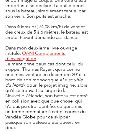
endommage la coque. Une voie d’eau  
importante se déclare. La quille pend 
sous le bateau, simplement tenue  par 
son vérin. Son puits est arraché. 
Dans 40nœuds( 74,08 km/h) de vent et 
des creux de 5 à 6 mètres, le bateau est 
arrêté. Pavant demande assistance.
Dans mon deuxième livre ouvrage 
intitulé: 
OANI Compléments 
d'investigation
Je mentionne deux cas dont celui du 
skipper Thomas Ruyant qui a connu 
une mésaventure en décembre 2016 à 
bord de son monocoque «
Le souffle 
du Nord
»,pour  le projet imagine, alors 
qu’il se trouvait au large de la  
Nouvelle-Zélande, son bateau est entré 
en collision avec quelque chose  qui 
n’a pas pu être identifié, ce qui a mis 
un terme prématuré à cette  course du 
Vendée Globe pour ce skipper 
puisque son bateau a été ouvert  en 
deux !