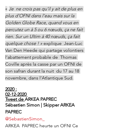
«
Je  ne crois pas qu’il y ait de plus en 
plus d’OFNI dans l’eau mais sur la  
Golden Globe Race, quand vous en 
percutez un à 5 ou 6 nœuds, ça ne fait  
rien. Sur un Ultim à 40 nœuds, ça fait 
quelque chose ! »
 explique  Jean-Luc 
Van Den Heede qui partage volontiers 
l’abattement probable de  Thomas 
Coville après la casse par un OFNI de 
son safran durant la nuit  du 17 au 18 
novembre, dans l’Atlantique Sud.
2020 :
02-12-2020 
Tweet de 
ARKEA PAPREC
Sébastien Simon | Skipper ARKEA 
PAPREC
@SebastienSimon_
ARKEA  PAPREC heurte un OFNI Ce 