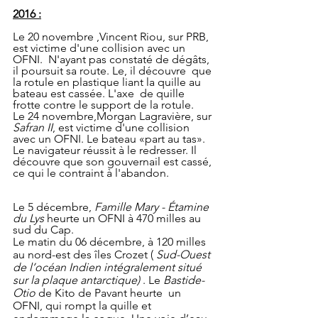
2016 :
Le 20 novembre ,Vincent Riou, sur PRB, 
est victime d'une collision avec un 
OFNI.  N'ayant pas constaté de dégâts, 
il poursuit sa route. Le, il découvre  que 
la rotule en plastique liant la quille au 
bateau est cassée. L'axe  de quille 
frotte contre le support de la rotule.
Le 24 novembre,Morgan Lagravière, sur 
Safran II
, est victime d'une collision 
avec un OFNI. Le bateau «part au tas». 
Le navigateur réussit à le redresser. Il 
découvre que son gouvernail est cassé, 
ce qui le contraint à l'abandon.
Le 5 décembre, 
Famille Mary - Étamine 
du Lys
 heurte un OFNI à 470 milles au 
sud du Cap.
Le matin du 06 décembre, à 120 milles 
au nord-est des îles Crozet ( 
Sud-Ouest 
de l’océan Indien intégralement situé 
sur la plaque antarctique) 
. Le 
Bastide-
Otio
 de Kito de Pavant heurte  un 
OFNI, qui rompt la quille et 