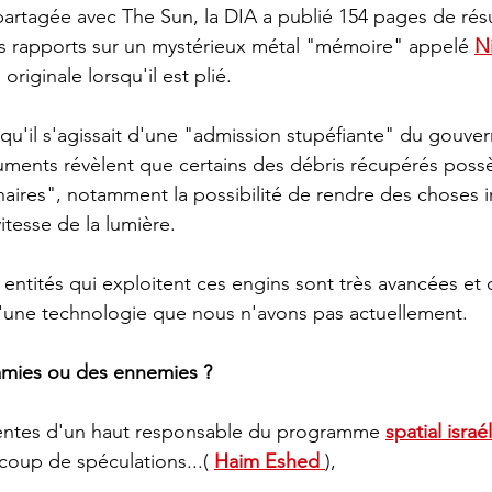
 rapports sur un mystérieux métal "mémoire" appelé 
Ni
riginale lorsqu'il est plié.
 qu'il s'agissait d'une "admission stupéfiante" du gouve
uments révèlent que certains des débris récupérés poss
naires", notamment la possibilité de rendre des choses in
itesse de la lumière.
s entités qui exploitent ces engins sont très avancées et 
'une technologie que nous n'avons pas actuellement.
 amies ou des ennemies ?
centes d'un haut responsable du programme 
spatial isra
coup de spéculations...( 
Haim Eshed 
),