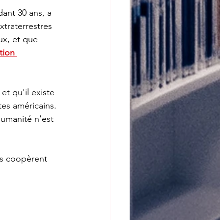
xtraterrestres 
ux, et que 
tion 
tes américains. 
humanité n'est 
nis coopèrent 