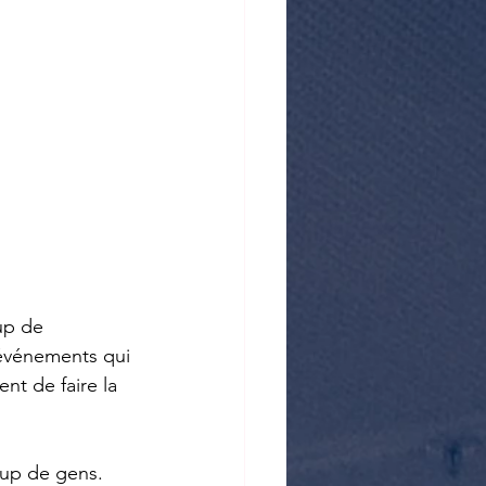
up de 
 événements qui 
nt de faire la 
oup de gens.  