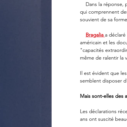
    Dans la réponse, partagée avec The Sun, la DIA a publié 154 pages de résultats de tests 
qui comprennent des
souvient de sa forme o
Bragalia 
a déclaré
américain et les doc
"capacités extraordi
même de ralentir la v
Il est évident que le
semblent disposer d
Mais sont-elles des
Les déclarations ré
ans ont suscité beau