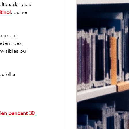
tinol
, qui se 
rnement 
èdent des 
visibles ou 
qu'elles 
élien pendant 30 