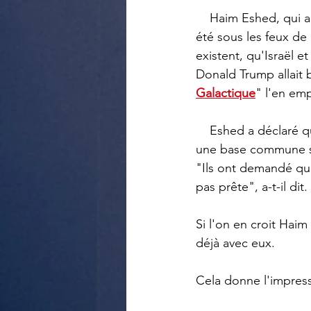
    Haim Eshed, qui a dirigé les programmes de sécurité spatiale d'Israël pendant 30 ans, a 
été sous les feux de 
existent, qu'Israël 
Donald Trump allait b
Galactique
" l'en em
    Eshed a déclaré que les extraterrestres mènent des expériences sur Terre, et qu'il existe 
une base commune so
"Ils ont demandé que
pas prête", a-t-il dit.
Si l'on en croit Haim
déjà avec eux.
Cela donne l'impress