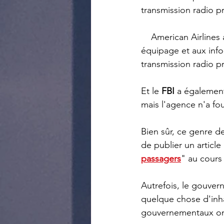
transmission radio pr
    American Airlines a publié une déclaration, disant : "Suite à un débriefing avec notre 
équipage et aux inf
transmission radio pr
Et le 
FBI 
a également
mais l'agence n'a fo
Bien sûr, ce genre de
de publier un articl
passagers
" au cours
Autrefois, le gouver
quelque chose d'inha
gouvernementaux on