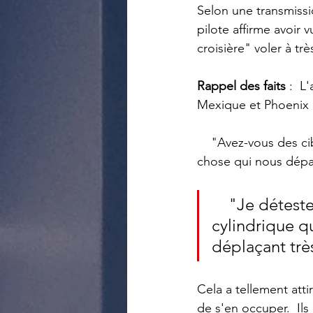
Selon une transmissi
pilote affirme avoir 
croisière" voler à tr
Rappel des faits
 :  
Mexique et Phoenix r
    "Avez-vous des cibles ici ? On entend un pilote dire : "Nous venons d'avoir quelque 
chose qui nous dépa
    "Je déteste dire ça, mais ça ressemblait à un long objet 
cylindrique qu
déplaçant trè
Cela a tellement atti
de s'en occuper.  Ils