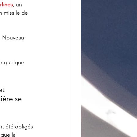
rlines
, un 
n missile de 
le Nouveau-
ière se 
nt été obligés 
 que la 