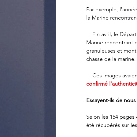
Par exemple, l'année
la Marine rencontran
    Fin avril, le Département de la Défense a diffusé des images de pilotes de chasse de la 
Marine rencontrant q
granuleuses et montr
chasse de la marine.
    Ces images avaie
confirmé l'authentic
Essayent-ils de nou
Selon les 154 pages d
été récupérés sur le