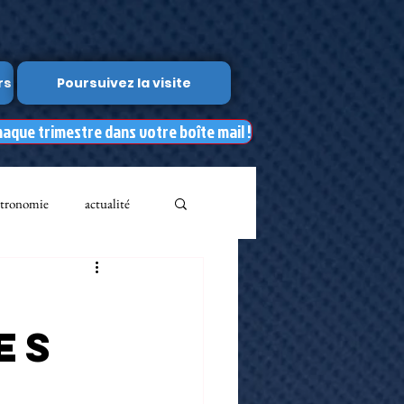
rs
Poursuivez la visite
haque trimestre dans votre boîte mail !
tronomie
actualité
Leslie Kean's
es
Documents