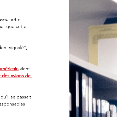
er que cette 
ent signalé", 
américain
 vient 
t des avions de 
u'il se passait 
responsables 