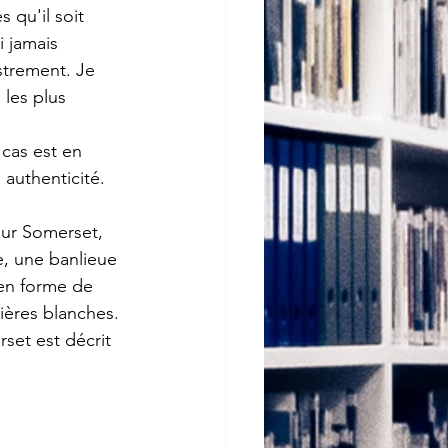
 qu'il soit 
i jamais 
strement. Je 
 les plus 
cas est en 
authenticité.
sur Somerset, 
, une banlieue 
en forme de 
ières blanches. 
set est décrit 