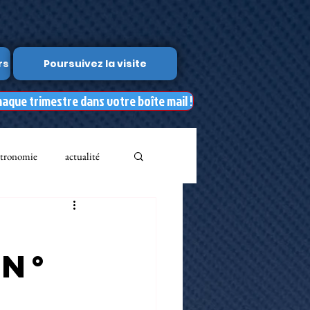
rs
Poursuivez la visite
haque trimestre dans votre boîte mail !
tronomie
actualité
Leslie Kean's
s
 n°
Documents