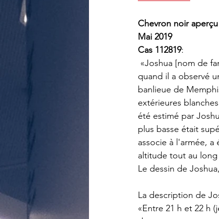
Chevron noir aperçu
Mai 2019
Cas 112819
:
 «Joshua [nom de famille non divulgué] se détendait sur le balcon de son appartement 
quand il a observé 
banlieue de Memphis.
extérieures blanches 
été estimé par Joshua
plus basse était sup
associe à l'armée, a
altitude tout au long
Le dessin de Joshua, 
La description de Jo
«Entre 21 h et 22 h (