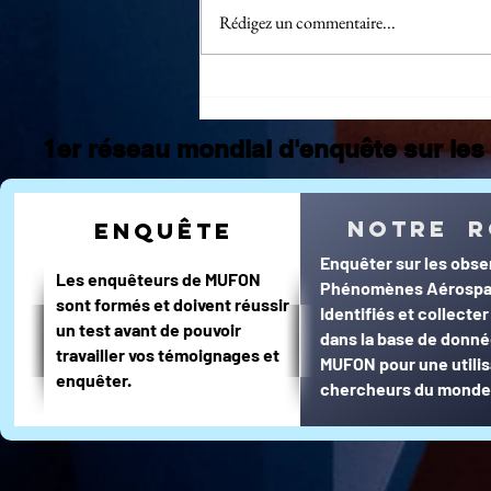
Rédigez un commentaire...
Statistiques
CMS Juillet
2026 : la
1er réseau mondial d'enquête sur les 
France sous
surveillance,
la Zone France
notre r
enquête
en première
Enquêter sur les obse
ligne
Les enquêteurs de MUFON
Phénomènes Aérospa
sont formés et doivent réussir
Identifiés et collecte
un test avant de pouvoir
dans la base de donn
travailler vos témoignages et
MUFON pour une utilis
enquêter.
chercheurs du monde 