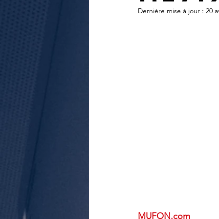
journal d'un enquêteur
Magazi
Dernière mise à jour :
20 a
Surveillance du ciel
Wall Street 
MUFON.com