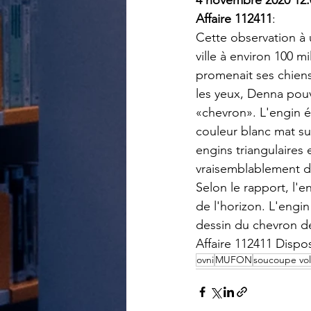
Affaire 112411
:
Cette observation à 
ville à environ 100 m
promenait ses chien
les yeux, Denna pou
«chevron». L'engin ét
couleur blanc mat su
engins triangulaires 
vraisemblablement d
Selon le rapport, l'e
de l'horizon. L'engin 
dessin du chevron d
Affaire 112411 Dispo
ovni
MUFON
soucoupe vo