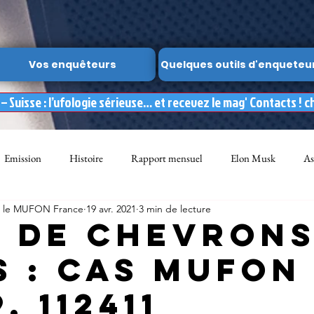
Vos enquêteurs
Quelques outils d'enqueteu
 Suisse : l’ufologie sérieuse… et recevez le mag' Contacts ! c
Emission
Histoire
Rapport mensuel
Elon Musk
As
ar le MUFON France
19 avr. 2021
3 min de lecture
FON
Dossier spécial MUFON
Abduction
mufon belgique
s de chevron
s : Cas MUFON
Observation
ARCHIVES
Témoignages
Livre
Film
9, 112411