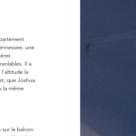
Tennessee, une 
ères 
anlables. Il a 
'altitude la 
et, que Joshua 
nu la même 
s sur le balcon 