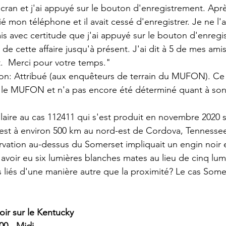
ran et j'ai appuyé sur le bouton d'enregistrement. Après
fié mon téléphone et il avait cessé d'enregistrer. Je ne l'a
ais avec certitude que j'ai appuyé sur le bouton d'enregi
 de cette affaire jusqu'à présent. J'ai dit à 5 de mes amis
t.  Merci pour votre temps."
on: Attribué (aux enquêteurs de terrain du MUFON). Ce 
 le MUFON et n'a pas encore été déterminé quant à son 
ilaire au cas 112411 qui s'est produit en novembre 2020 
est à environ 500 km au nord-est de Cordova, Tennessee
vation au-dessus du Somerset impliquait un engin noir 
avoir eu six lumières blanches mates au lieu de cinq lum
s liés d'une manière autre que la proximité? Le cas Somer
ir sur le Kentucky
00 - Midi