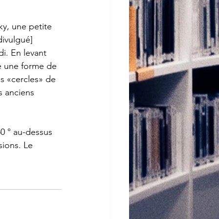
y, une petite 
divulgué] 
. En levant 
é une forme de 
is «cercles» de 
s anciens 
50 ° au-dessus 
sions. Le 