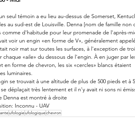
un seul témoin a eu lieu au-dessus de Somerset, Kentuck
iles au sud-est de Louisville. Denna [nom de famille non 
s comme d'habitude pour leur promenade de l'après-midi
vait voir un engin «en forme de V», généralement appel
ait noir mat sur toutes les surfaces, à l'exception de tro
r chaque «aile» du dessous de l'engin. À en juger par le
et en forme de chevron, les six «cercles» blancs étaient 
es luminaires.
ngin se trouvait à une altitude de plus de 500 pieds et à 
se déplaçait très lentement et il n'y avait ni sons ni émis
e Denna est montré à droite
sition: Inconnu - UAV
lante
ufologie
ufologique
chevron