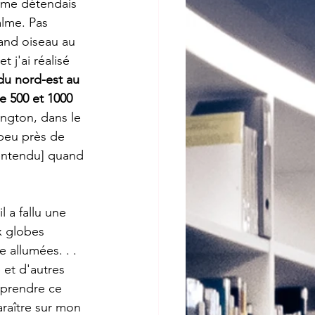
 me détendais 
alme. Pas 
and oiseau au 
j'ai réalisé 
du nord-est au 
 500 et 1000 
ington, dans le 
 peu près de 
 entendu] quand 
l a fallu une 
x globes 
e allumées. . . 
 et d'autres 
mprendre ce 
araître sur mon 