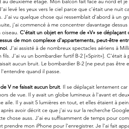
au deuxième étage. Mon balcon fait face au nord et je
 J'ai levé les yeux vers le ciel parce que c'était une nuit c
 J'ai vu quelque chose qui ressemblait d'abord à un gr
uite, j'ai commencé à me concentrer davantage dessus et 
 oiseau. 
C'était un objet en forme de «V» se déplaçant 
dessus de mon complexe d'appartements, peut-être entre
moi
. J'ai assisté à de nombreux spectacles aériens à Mill
ils. J'ai vu un bombardier furtif B-2 [«Spirit»]. C'était à
 faisait aucun bruit. Le bombardier B-2 [ne peut pas être
t l'entendre quand il passe.
de V ne faisait aucun bruit
. Il se déplaçait lentement car i
ors de vue. Il y avait un globe lumineux à l'avant et deu
ile. Il y avait 5 lumières en tout, et elles étaient à pein
 après avoir décrit ce que j'ai vu sur la recherche Google
tte chose auss. J'ai eu suffisamment de temps pour co
l et prendre mon iPhone pour l'enregistrer. Je l'ai fait app