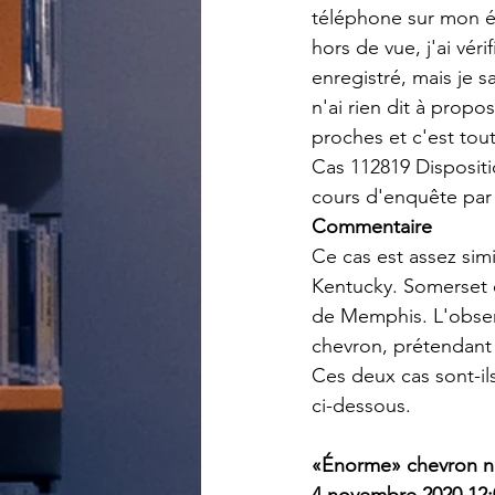
téléphone sur mon éc
hors de vue, j'ai véri
enregistré, mais je s
n'ai rien dit à propos
proches et c'est tou
Cas 112819 Dispositi
cours d'enquête par
Commentaire
Ce cas est assez sim
Kentucky. Somerset 
de Memphis. L'obser
chevron, prétendant 
Ces deux cas sont-il
ci-dessous.
«Énorme» chevron no
4 novembre 2020 12: