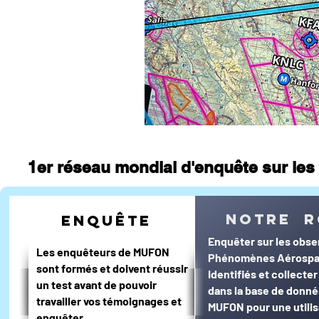
journal d'un enquêteur
Magazi
Surveillance du ciel
Wall Street 
1er réseau mondial d'enquête sur les 
notre r
enquête
Enquêter sur les obse
Les enquêteurs de MUFON
Phénomènes Aérospa
sont formés et doivent réussir
Identifiés et collecte
un test avant de pouvoir
dans la base de donn
travailler vos témoignages et
MUFON pour une utilis
enquêter.