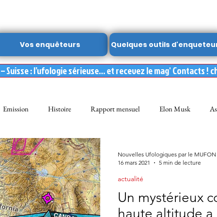
Vos enquêteurs
Quelques outils d'enqueteu
 Suisse : l’ufologie sérieuse… et recevez le mag' Contacts ! c
Emission
Histoire
Rapport mensuel
Elon Musk
As
FON
Dossier spécial MUFON
Abduction
mufon belgique
Nouvelles Ufologiques par le MUFON
16 mars 2021
5 min de lecture
actualité
Observation
ARCHIVES
Témoignages
Livre
Film
Un mystérieux co
haute altitude a