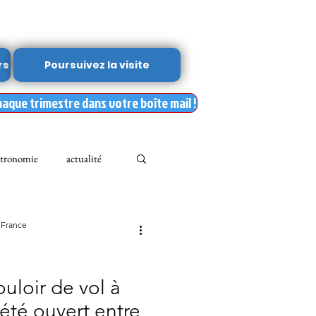
rs
Poursuivez la visite
haque trimestre dans votre boîte mail !
tronomie
actualité
Leslie Kean's
 France
Documents
uloir de vol à
 été ouvert entre