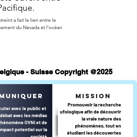
atistiques mensuels
Pacifique.
eint a fait le lien entre le
înement du Nevada et l'océan
 Belgique - Suisse Copyright @2025
muniquer
mission
Promouvoir la recherche
cuter avec le public et
ufologique afin de découvrir
e débat avec les médias
la vraie nature des
 phénomène OVNI et de
phénomènes, tout en
impact potentiel sur la
étudiant les découvertes
société