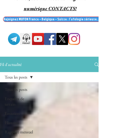
numérique CONTACTS!
Rejoignez MUFON France – Belgique – Suisse : l’ufologie sérieuse… et recevez le mag' Contac
Fil d'actualité
Tous les posts
Tous les posts
Enquêtes de
terrain
Emission
Histoire
Rapport mensuel