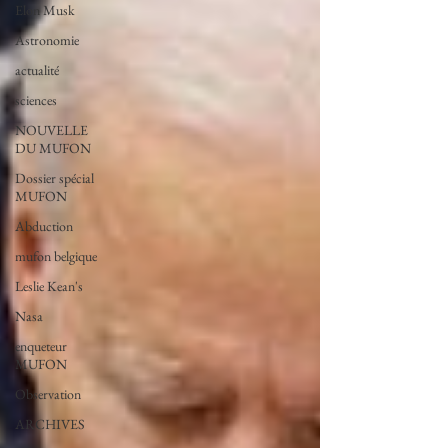
Elon Musk
Astronomie
actualité
sciences
NOUVELLE
DU MUFON
Dossier spécial
MUFON
Abduction
mufon belgique
Leslie Kean's
Nasa
enqueteur
MUFON
Observation
ARCHIVES