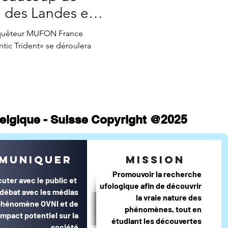
atistiques mensuels
 des Landes et
 enquêteur MUFON France
ntic Trident» se déroulera
 Belgique - Suisse Copyright @2025
muniquer
mission
Promouvoir la recherche
cuter avec le public et
ufologique afin de découvrir
e débat avec les médias
la vraie nature des
 phénomène OVNI et de
phénomènes, tout en
impact potentiel sur la
étudiant les découvertes
société