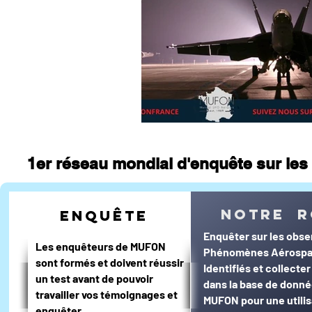
journal d'un enquêteur
Magazi
Surveillance du ciel
Wall Street 
1er réseau mondial d'enquête sur les 
notre r
enquête
Enquêter sur les obse
Les enquêteurs de MUFON
Phénomènes Aérospa
sont formés et doivent réussir
Identifiés et collecte
un test avant de pouvoir
dans la base de donn
travailler vos témoignages et
MUFON pour une utilis
enquêter.