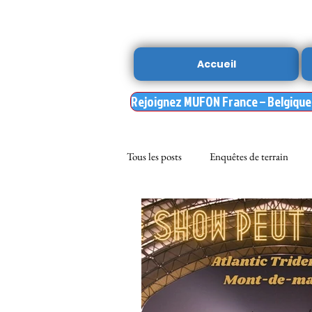
Accueil
Rejoignez MUFON France – Belgique –
Tous les posts
Enquêtes de terrain
sciences
NOUVELLE DU MU
Nasa
enqueteur MUFON