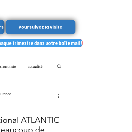
rs
Poursuivez la visite
haque trimestre dans votre boîte mail !
tronomie
actualité
Leslie Kean's
 France
Documents
ATLANTIC
beaucoup de