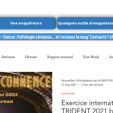
Vos enquêteurs
Quelques outils d'enqueteu
 Suisse : l’ufologie sérieuse… et recevez le mag' Contacts ! c
Emission
Histoire
Rapport mensuel
Elon Musk
As
FON
Dossier spécial MUFON
Abduction
mufon belgique
Nouvelles Ufologiques par le MUFON
17 mai 2021
5 min de lecture
sciences
Observation
ARCHIVES
Témoignages
Livre
Film
Exercice international 
TRIDENT 2021 