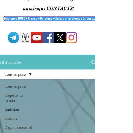
numérique CONTACTS!
Rejoignez MUFON France – Belgique – Suisse : l’ufologie sérieuse… et recevez le mag' Contac
Fil d'actualité
Tous les posts
Tous les posts
Enquêtes de
terrain
Emission
Histoire
Rapport mensuel