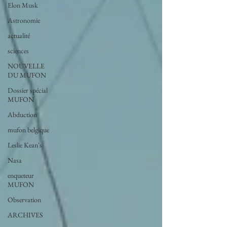
Elon Musk
Astronomie
actualité
sciences
NOUVELLE
DU MUFON
Dossier spécial
MUFON
Abduction
mufon belgique
Leslie Kean's
Nasa
enqueteur
MUFON
Observation
ARCHIVES