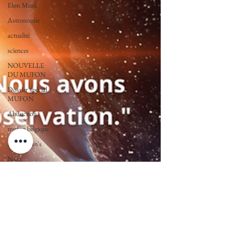
Elon Musk
Astronomie
actualité
sciences
NOUVELLE
DU MUFON
Dossier spécial
MUFON
Abduction
mufon belgique
Leslie Kean's
Nasa
enqueteur
MUFON
Observation
ARCHIVES