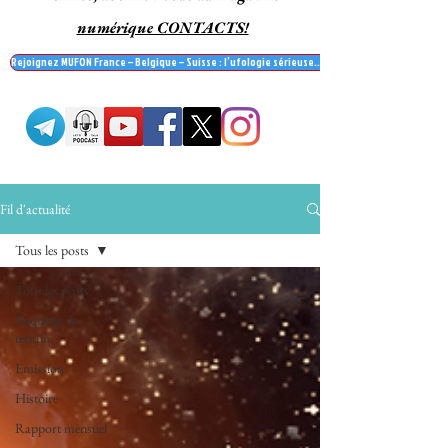
numérique CONTACTS!
Rejoignez MUFON France – Belgique – Suisse : l’ufologie sérieuse… et recevez le mag' Contac
Fil d'actualité
Tous les posts
Tous les posts
Enquêtes de
terrain
Emission
Histoire
Rapport mensuel