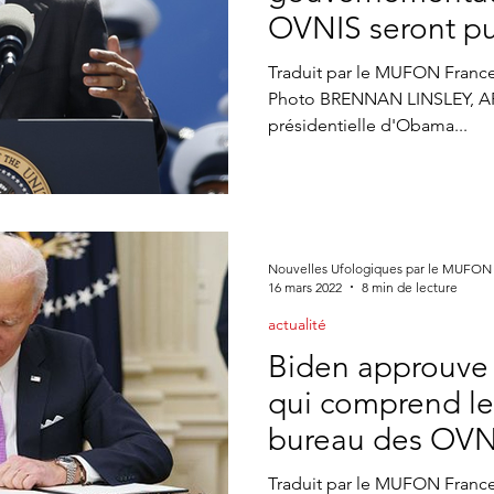
ne CONTACTS
Appel à témoin
article Gildas Bourdais
St
OVNIS seront pu
Traduit par le MUFON Fran
Photo BRENNAN LINSLEY, AR
Journal
présidentielle d'Obama...
Nouvelles Ufologiques par le MUFON
16 mars 2022
8 min de lecture
actualité
Biden approuve l
qui comprend le
bureau des OVN
Traduit par le MUFON France,