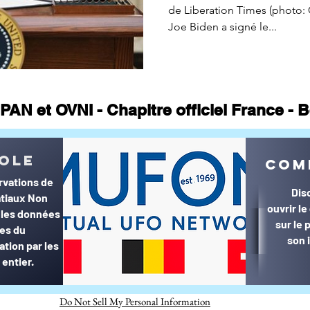
de Liberation Times (photo: Getty Images) Le président
Joe Biden a signé le...
PAN et OVNI - Chapitre officiel France -
© MUFON France et Belgique©
ole
com
rvations de
Dis
tiaux Non
ouvrir l
r les données
sur le
ées du
son 
ation par les
entier.
Do Not Sell My Personal Information