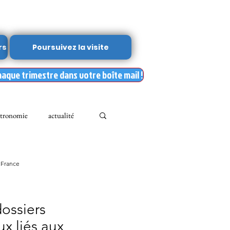
rs
Poursuivez la visite
haque trimestre dans votre boîte mail !
tronomie
actualité
Leslie Kean's
 France
Documents
dossiers
x liés aux