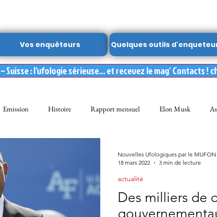
Vos enquêteurs
Quelques outils d'enqueteu
 Suisse : l’ufologie sérieuse… et recevez le mag' Contacts ! c
Emission
Histoire
Rapport mensuel
Elon Musk
As
FON
Dossier spécial MUFON
Abduction
mufon belgique
Nouvelles Ufologiques par le MUFON
18 mars 2022
3 min de lecture
actualité
Observation
ARCHIVES
Témoignages
Livre
Film
Des milliers de 
gouvernementau