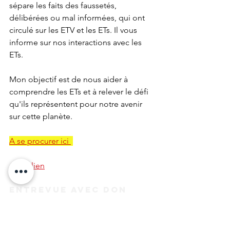
sépare les faits des faussetés, 
délibérées ou mal informées, qui ont 
circulé sur les ETV et les ETs. Il vous 
informe sur nos interactions avec les 
ETs. 
Mon objectif est de nous aider à 
comprendre les ETs et à relever le défi 
qu'ils représentent pour notre avenir 
sur cette planète.
A se procurer ici 
Autre lien
Entrevue avec Don 
Donderi en français
.
https://youtu.be/bzKnu8_N1gw