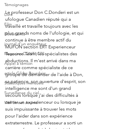
Témoignages
Le professeur Don C.Donderi est un 
Livre
ufologue Canadien réputé qui a 
Film
travaillé et travaille toujours avec les 
plus grands noms de l'ufologie, et qui 
Documents
continue à être membre actif du 
journal d'un enquêteur
MUFON section ERT Experienceur 
Magazine CONTACTS
Tesource Team, les spécialistes des 
abductions. Il m'est arrivé dans ma 
Appel à témoin
carrière comme spécialiste de ce 
article Gildas Bourdais
groupe de demander de l'aide à Don, 
sa patience, son ouverture d'esprit, son 
Statistiques mensuels
intelligence me sont d'un grand 
Surveillance du ciel
secours lorsque j'ai des difficultés à 
cerner un experienceur ou lorsque je 
Wall Street Journal
suis impuissante à trouver les mots 
pour l'aider dans son expérience 
extraterrestre. Le professeur a sorti un 