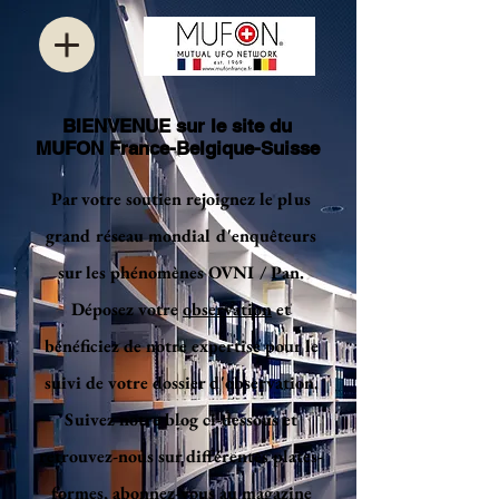
BIENVENUE sur le site du
MUFON France-Belgique-Suisse
Par votre soutien rejoignez le plus
grand réseau mondial d'enquêteurs
sur les phénomènes OVNI / Pan.
Déposez votre
observation
et
bénéficiez de notre expertise pour le
suivi de votre dossier d'observation.
Suivez notre blog ci-dessous et
retrouvez-nous sur différentes plates-
formes, abonnez-vous au magazine