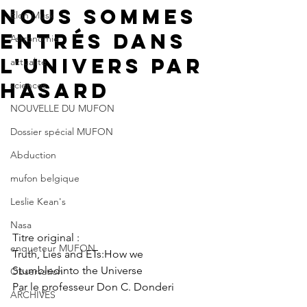
nous sommes
Elon Musk
entrés dans
Astronomie
l'univers par
actualité
hasard
sciences
NOUVELLE DU MUFON
Dossier spécial MUFON
Abduction
mufon belgique
Leslie Kean's
Nasa
Titre original : 
enqueteur MUFON
Truth, Lies and ETs:How we 
Stumbledinto the Universe
Observation
Par le professeur Don C. Donderi
ARCHIVES