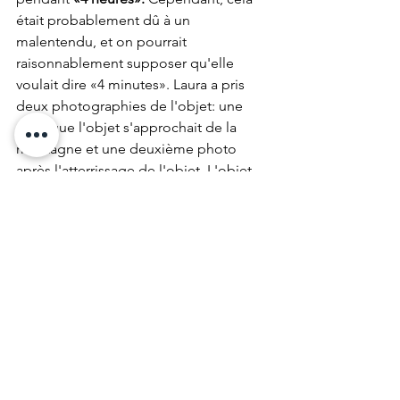
était probablement dû à un 
malentendu, et on pourrait 
raisonnablement supposer qu'elle 
voulait dire «4 minutes». Laura a pris 
deux photographies de l'objet: une 
alors que l'objet s'approchait de la 
montagne et une deuxième photo 
après l'atterrissage de l'objet. L'objet 
est resté silencieux tout au long de 
l'événement.
ovni
MUFON France
MUFON
extraterrestre
soucoupe volante
atterissage OVNI
Zumarraga
Voir tout
Posts récents