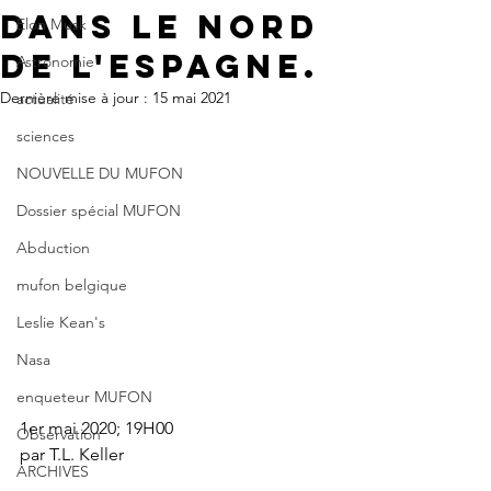
dans le nord
Elon Musk
de l'Espagne.
Astronomie
Dernière mise à jour :
15 mai 2021
actualité
sciences
NOUVELLE DU MUFON
Dossier spécial MUFON
Abduction
mufon belgique
Leslie Kean's
Nasa
enqueteur MUFON
1er mai 2020; 19H00
Observation
par T.L. Keller
ARCHIVES