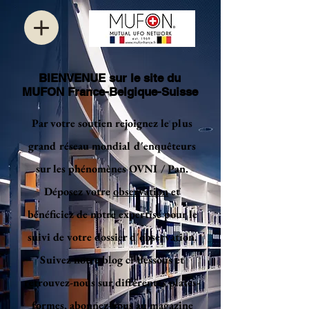
BIENVENUE sur le site du
MUFON France-Belgique-Suisse
Par votre soutien rejoignez le plus
grand réseau mondial d'enquêteurs
sur les phénomènes OVNI / Pan.
Déposez votre
observation
et
bénéficiez de notre expertise pour le
suivi de votre dossier d'observation.
Suivez notre blog ci-dessous et
retrouvez-nous sur différentes plates-
formes, abonnez-vous au magazine