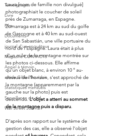
Laura [nom de famille non divulgué] 
Témoignages
photographiait le coucher de soleil 
Livre
près de Zumarraga, en Espagne. 
Film
Zumarraga est à 24 km au sud du golfe 
de Gascogne et à 40 km au sud-ouest 
Documents
de San Sabastián, une ville portuaire du 
journal d'un enquêteur
nord de l'Espagne. Laura était à plus 
d'un mile de la montagne montrée sur 
Magazine CONTACTS
les photos ci-dessous. Elle affirme 
Appel à témoin
qu'un objet blanc, à environ 10 ° au-
dessus de l'horizon, s'est approché de 
article Gildas Bourdais
la montagne (apparemment par la 
Statistiques mensuels
gauche sur la photo) puis est 
Surveillance du ciel
descendu. 
L'objet a atterri au sommet 
de la montagne puis a disparu
.
Wall Street Journal
D'après son rapport sur le système de 
gestion des cas, elle a observé l'objet 
pendant 
«4 heures». 
Cependant, cela 