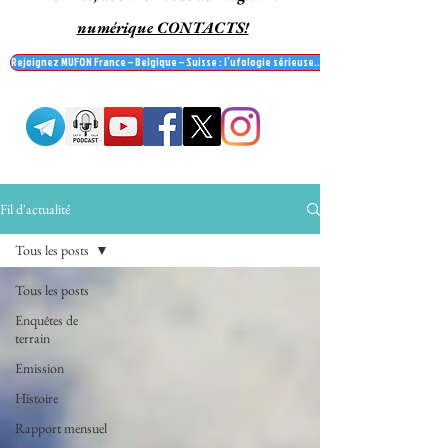
numérique CONTACTS!
Rejoignez MUFON France – Belgique – Suisse : l’ufologie sérieuse… et recevez le mag' Contac
Fil d'actualité
Tous les posts
Tous les posts
Enquêtes de
terrain
Emission
Histoire
Rapport mensuel