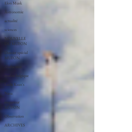
Elon Musk
Astronomie
actualité
sciences
NOUVELLE
DU MUFON
Dossier spécial
MUFON
Abduction
mufon belgique
Leslie Kean's
Nasa
enqueteur
MUFON
Observation
ARCHIVES