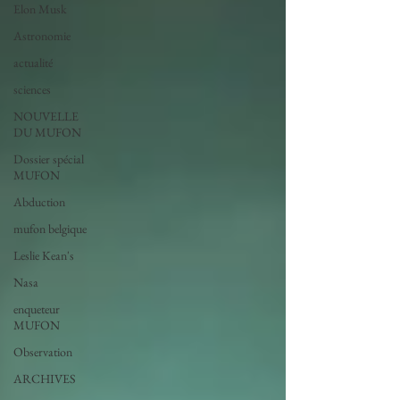
Elon Musk
Astronomie
actualité
sciences
NOUVELLE
DU MUFON
Dossier spécial
MUFON
Abduction
mufon belgique
Leslie Kean's
Nasa
enqueteur
MUFON
Observation
ARCHIVES