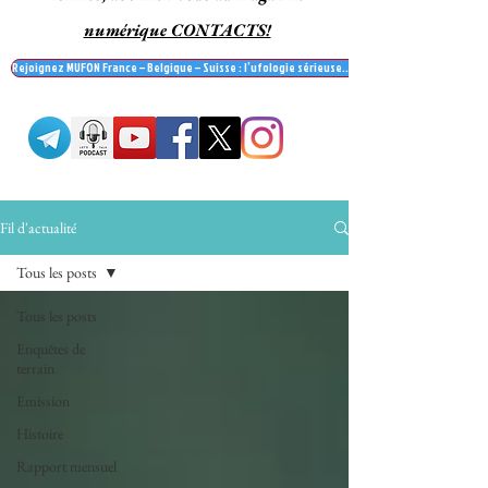
numérique CONTACTS!
Rejoignez MUFON France – Belgique – Suisse : l’ufologie sérieuse… et recevez le mag' Contac
Fil d'actualité
Tous les posts
Tous les posts
Enquêtes de
terrain
Emission
Histoire
Rapport mensuel