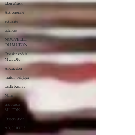
Elon Musk
Astronomie
actualité
sciences
NOUVELLE
DU MUFON
Dossier spécial
MUFON
Abduction
mufon belgique
Leslie Kean's
Nasa
enqueteur
MUFON
Observation
ARCHIVES