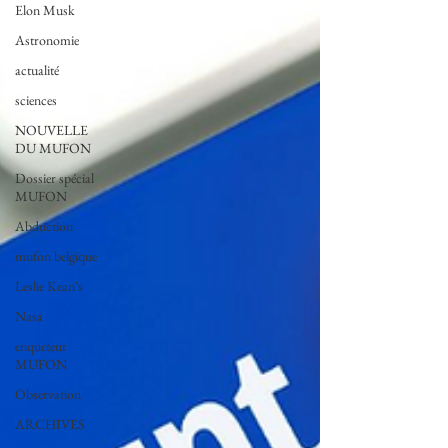
Elon Musk
Astronomie
actualité
sciences
NOUVELLE
DU MUFON
Dossier spécial
MUFON
Abduction
mufon belgique
Leslie Kean's
Nasa
enqueteur
MUFON
Observation
ARCHIVES