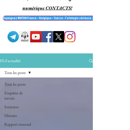
numérique CONTACTS!
Rejoignez MUFON France – Belgique – Suisse : l’ufologie sérieuse… et recevez le mag' Contac
Fil d'actualité
Tous les posts
Tous les posts
Enquêtes de
terrain
Emission
Histoire
Rapport mensuel