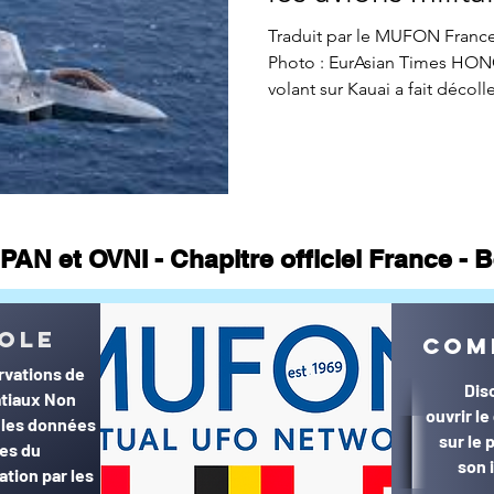
ne CONTACTS
Appel à témoin
article Gildas Bourdais
St
Traduit par le MUFON France
Photo : EurAsian Times HONOLULU Un mysté
volant sur Kauai a fait décoller
Journal
PAN et OVNI - Chapitre officiel France -
© MUFON France et Belgique©
ole
com
rvations de
Dis
tiaux Non
ouvrir l
r les données
sur le
ées du
son 
ation par les