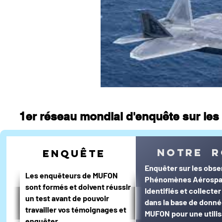
journal d'un enquêteur
Magazi
Surveillance du ciel
Wall Street 
1er réseau mondial d'enquête sur les 
notre r
enquête
Enquêter sur les obse
Les enquêteurs de MUFON
Phénomènes Aérospa
sont formés et doivent réussir
Identifiés et collecte
un test avant de pouvoir
dans la base de donn
travailler vos témoignages et
MUFON pour une utilis
enquêter.