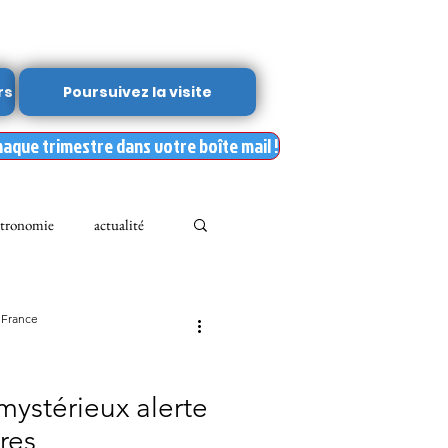
rs
Poursuivez la visite
haque trimestre dans votre boîte mail !
tronomie
actualité
Leslie Kean's
 France
Documents
mystérieux alerte
ires