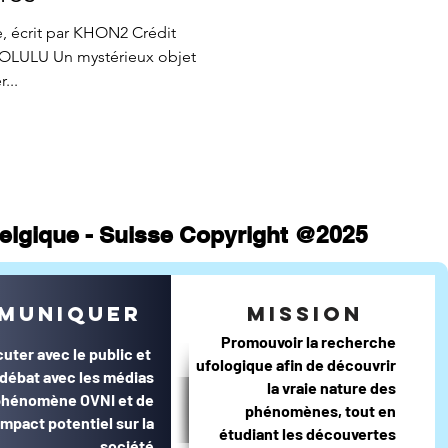
atistiques mensuels
, écrit par KHON2 Crédit
rieux objet
...
 Belgique - Suisse Copyright @2025
muniquer
mission
Promouvoir la recherche
cuter avec le public et
ufologique afin de découvrir
e débat avec les médias
la vraie nature des
 phénomène OVNI et de
phénomènes, tout en
impact potentiel sur la
étudiant les découvertes
société