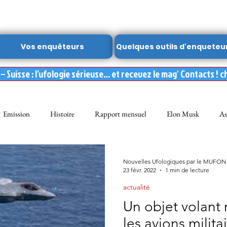
Vos enquêteurs
Quelques outils d'enqueteu
 Suisse : l’ufologie sérieuse… et recevez le mag' Contacts ! c
Emission
Histoire
Rapport mensuel
Elon Musk
As
FON
Dossier spécial MUFON
Abduction
mufon belgique
Nouvelles Ufologiques par le MUFON
23 févr. 2022
1 min de lecture
actualité
Observation
ARCHIVES
Témoignages
Livre
Film
Un objet volant 
les avions milita