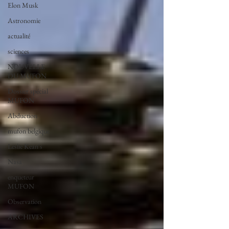
Elon Musk
Astronomie
actualité
sciences
NOUVELLE
DU MUFON
Dossier spécial
MUFON
Abduction
mufon belgique
Leslie Kean's
Nasa
enqueteur
MUFON
Observation
ARCHIVES