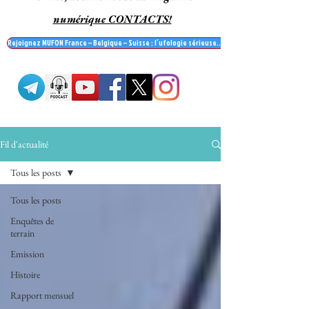
numérique CONTACTS!
Rejoignez MUFON France – Belgique – Suisse : l’ufologie sérieuse… et recevez le mag' Contac
Fil d'actualité
Tous les posts
Tous les posts
Enquêtes de
terrain
Emission
Histoire
Rapport mensuel