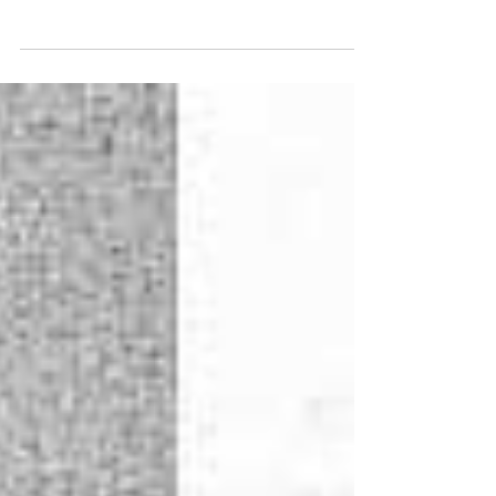
Traduit par le MUFON France, écrit par JOSÉ
MANUEL GARCÍA BAUTISTA (image
d'illustration signes.coza.net) Une nouvelle
observation...