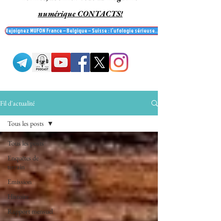
numérique CONTACTS!
Rejoignez MUFON France – Belgique – Suisse : l’ufologie sérieuse… et recevez le mag' Contac
Fil d'actualité
Tous les posts
Tous les posts
Enquêtes de
terrain
Emission
Histoire
Rapport mensuel