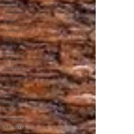
Elon Musk
Astronomie
actualité
sciences
NOUVELLE
DU MUFON
Dossier spécial
MUFON
Abduction
mufon belgique
Leslie Kean's
Nasa
enqueteur
MUFON
Observation
ARCHIVES