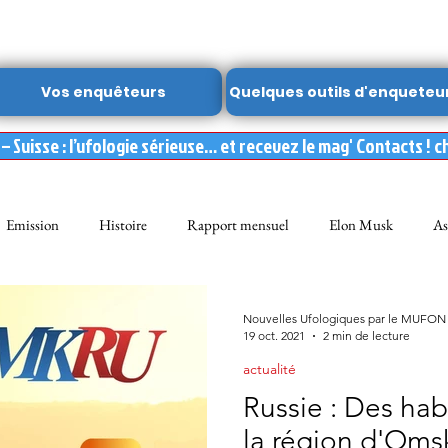
Vos enquêteurs
Quelques outils d'enqueteu
 Suisse : l’ufologie sérieuse… et recevez le mag' Contacts ! c
Emission
Histoire
Rapport mensuel
Elon Musk
As
FON
Dossier spécial MUFON
Abduction
mufon belgique
Nouvelles Ufologiques par le MUFON
19 oct. 2021
2 min de lecture
actualité
Observation
ARCHIVES
Témoignages
Livre
Film
Russie : Des hab
la région d'Oms