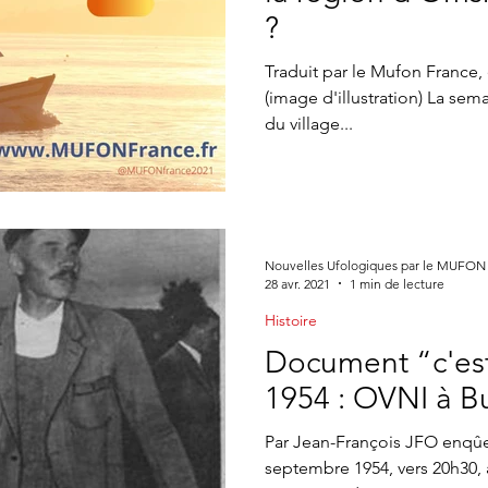
ne CONTACTS
Appel à témoin
article Gildas Bourdais
St
?
Traduit par le Mufon France, é
(image d'illustration) La sem
Journal
du village...
Nouvelles Ufologiques par le MUFON
28 avr. 2021
1 min de lecture
Histoire
Document “c'est 
1954 : OVNI à B
Par Jean-François JFO enqû
septembre 1954, vers 20h30, a