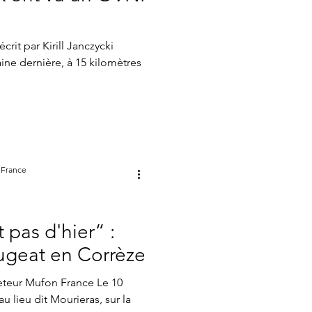
atistiques mensuels
crit par Kirill Janczycki
aine dernière, à 15 kilomètres
 France
pas d'hier“ :
ugeat en Corrèze
eteur Mufon France Le 10
u lieu dit Mourieras, sur la