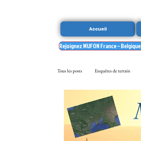
Accueil
Rejoignez MUFON France – Belgique –
Tous les posts
Enquêtes de terrain
sciences
NOUVELLE DU MU
Nasa
enqueteur MUFON