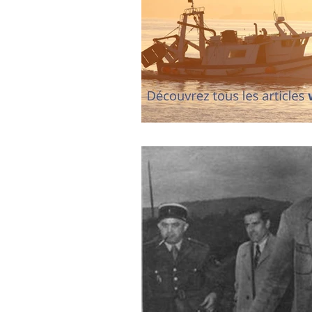
journal d'un enquêteur
Magazi
Surveillance du ciel
Wall Street 