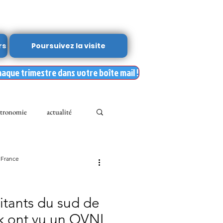
rs
Poursuivez la visite
haque trimestre dans votre boîte mail !
tronomie
actualité
Leslie Kean's
 France
Documents
itants du sud de
k ont vu un OVNI