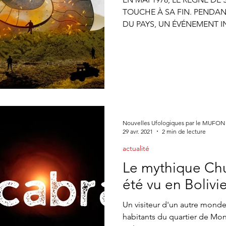
ne CONTACTS
Appel à témoin
article Gildas Bourdais
St
TOUCHE À SA FIN. PENDAN
DU PAYS, UN ÉVÉNEMENT IN
Journal
Nouvelles Ufologiques par le MUFON
29 avr. 2021
2 min de lecture
actualité
Le mythique Chu
été vu en Bolivie
Un visiteur d'un autre monde
habitants du quartier de Mo