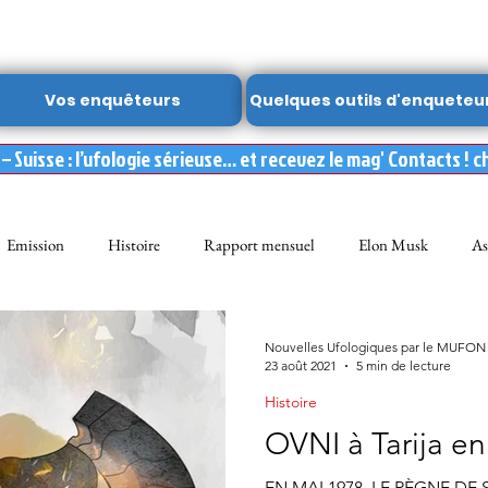
Vos enquêteurs
Quelques outils d'enqueteu
 Suisse : l’ufologie sérieuse… et recevez le mag' Contacts ! c
Emission
Histoire
Rapport mensuel
Elon Musk
As
FON
Dossier spécial MUFON
Abduction
mufon belgique
Nouvelles Ufologiques par le MUFON
23 août 2021
5 min de lecture
Histoire
Observation
ARCHIVES
Témoignages
Livre
Film
OVNI à Tarija en
EN MAI 1978, LE RÈGNE DE