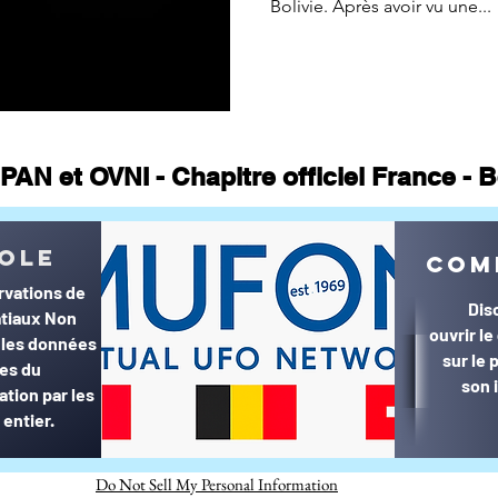
Bolivie. Après avoir vu une...
PAN et OVNI - Chapitre officiel France -
© MUFON France et Belgique©
ole
com
rvations de
Dis
tiaux Non
ouvrir l
r les données
sur le
ées du
son 
ation par les
entier.
Do Not Sell My Personal Information