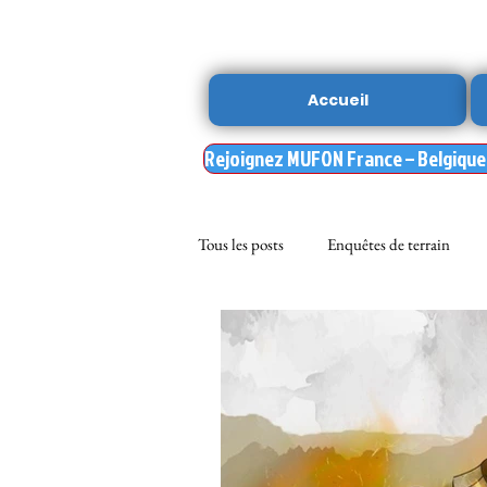
Accueil
Rejoignez MUFON France – Belgique –
Tous les posts
Enquêtes de terrain
sciences
NOUVELLE DU MU
Nasa
enqueteur MUFON