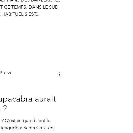
atistiques mensuels
T CE TEMPS, DANS LE SUD
HABITUEL S'EST...
 France
pacabra aurait
 ?
 ? C'est ce que disent les
nteagudo à Santa Cruz, en