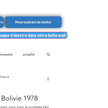
rs
Poursuivez la visite
haque trimestre dans votre boîte mail !
tronomie
actualité
Leslie Kean's
 France
Documents
 Bolivie 1978
 SEPT ANS DES BANZERISTES