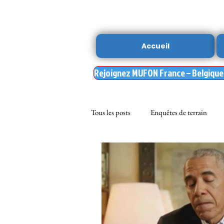
Accueil
Rejoignez MUFON France – Belgique –
Tous les posts
Enquêtes de terrain
sciences
NOUVELLE DU MU
Nasa
enqueteur MUFON