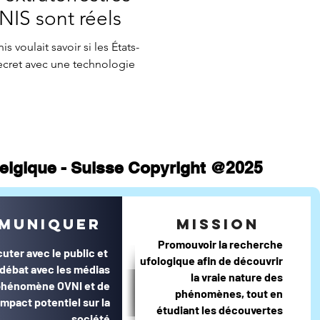
atistiques mensuels
NIS sont réels
s voulait savoir si les États-
secret avec une technologie
 Belgique - Suisse Copyright @2025
muniquer
mission
Promouvoir la recherche
cuter avec le public et
ufologique afin de découvrir
e débat avec les médias
la vraie nature des
 phénomène OVNI et de
phénomènes, tout en
impact potentiel sur la
étudiant les découvertes
société