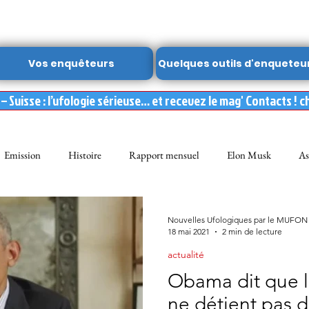
Vos enquêteurs
Quelques outils d'enqueteu
 Suisse : l’ufologie sérieuse… et recevez le mag' Contacts ! c
Emission
Histoire
Rapport mensuel
Elon Musk
As
FON
Dossier spécial MUFON
Abduction
mufon belgique
Nouvelles Ufologiques par le MUFON
18 mai 2021
2 min de lecture
actualité
Observation
ARCHIVES
Témoignages
Livre
Film
Obama dit que 
ne détient pas d