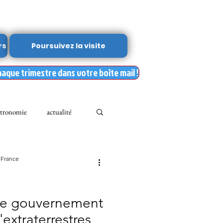
rs
Poursuivez la visite
haque trimestre dans votre boîte mail !
tronomie
actualité
Leslie Kean's
 France
Documents
le gouvernement
'extraterrestres