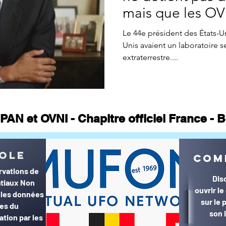
ne CONTACTS
Appel à témoin
article Gildas Bourdais
St
mais que les OV
Le 44e président des États-Uni
Unis avaient un laboratoire 
Journal
extraterrestre....
PAN et OVNI - Chapitre officiel France -
© MUFON France et Belgique©
ole
com
rvations de
Dis
tiaux Non
ouvrir l
r les données
sur le
ées du
son 
ation par les