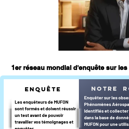
journal d'un enquêteur
Magazi
Surveillance du ciel
Wall Street 
1er réseau mondial d'enquête sur les 
notre r
enquête
Enquêter sur les obse
Les enquêteurs de MUFON
Phénomènes Aérospa
sont formés et doivent réussir
Identifiés et collecte
un test avant de pouvoir
dans la base de donn
travailler vos témoignages et
MUFON pour une utilis
enquêter.