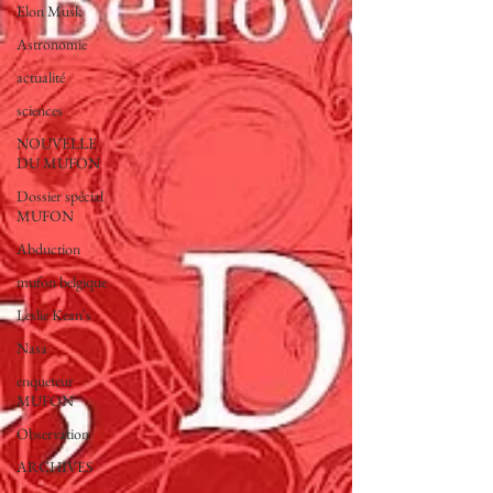
Elon Musk
Astronomie
actualité
sciences
NOUVELLE
DU MUFON
Dossier spécial
MUFON
Abduction
mufon belgique
Leslie Kean's
Nasa
enqueteur
MUFON
Observation
ARCHIVES