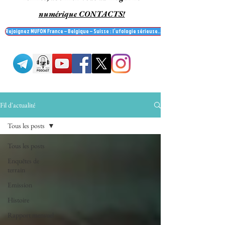
numérique CONTACTS!
Rejoignez MUFON France – Belgique – Suisse : l’ufologie sérieuse… et recevez le mag' Contac
Fil d'actualité
Tous les posts
Tous les posts
Enquêtes de
terrain
Emission
Histoire
Rapport mensuel