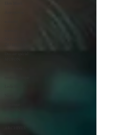
Elon Musk
Astronomie
actualité
sciences
NOUVELLE
DU MUFON
Dossier spécial
MUFON
Abduction
mufon belgique
Leslie Kean's
Nasa
enqueteur
MUFON
Observation
ARCHIVES