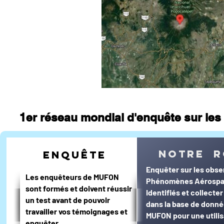
journal d'un enquêteur
Magazi
Surveillance du ciel
Wall Street 
1er réseau mondial d'enquête sur les 
notre r
enquête
Enquêter sur les obse
Les enquêteurs de MUFON
Phénomènes Aérospa
sont formés et doivent réussir
Identifiés et collecte
un test avant de pouvoir
dans la base de donn
travailler vos témoignages et
MUFON pour une utilis
enquêter.