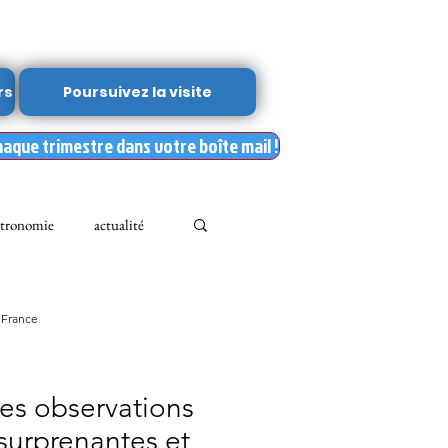
rs
Poursuivez la visite
haque trimestre dans votre boîte mail !
tronomie
actualité
Leslie Kean's
 France
Documents
Les observations
surprenantes et