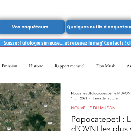
Vos enquêteurs
Quelques outils d'enqueteu
 Suisse : l’ufologie sérieuse… et recevez le mag' Contacts ! c
Emission
Histoire
Rapport mensuel
Elon Musk
As
FON
Dossier spécial MUFON
Abduction
mufon belgique
Nouvelles Ufologiques par le MUFON
1 juil. 2021
3 min de lecture
NOUVELLE DU MUFON
Observation
ARCHIVES
Témoignages
Livre
Film
Popocatepetl : 
d'OVNI les plus 