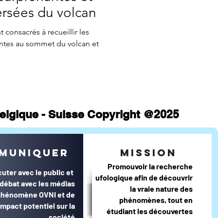
atistiques mensuels
ersées du volcan
consacrés à recueillir les
antes au sommet du volcan et
 Belgique - Suisse Copyright @2025
muniquer
mission
Promouvoir la recherche
cuter avec le public et
ufologique afin de découvrir
e débat avec les médias
la vraie nature des
 phénomène OVNI et de
phénomènes, tout en
impact potentiel sur la
étudiant les découvertes
société