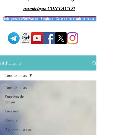
numérique CONTACTS!
Rejoignez MUFON France – Belgique – Suisse : l’ufologie sérieuse… et recevez le mag' Contac
Fil d'actualité
Tous les posts
Tous les posts
Enquêtes de
terrain
Emission
Histoire
Rapport mensuel