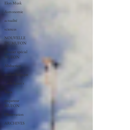
Elon Musk
Astronomie
actualité
sciences
NOUVELLE
DU MUFON
Dossier spécial
MUFON
Abduction
mufon belgique
Leslie Kean's
Nasa
enqueteur
MUFON
Observation
ARCHIVES