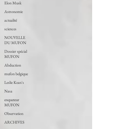
Elon Musk
Astronomie
actualité
sciences
NOUVELLE
DU MUFON
Dossier spécial
MUFON
Abduction
mufon belgique
Leslie Kean's
Nasa
enqueteur
MUFON
Observation
ARCHIVES