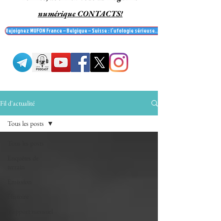
numérique CONTACTS!
Rejoignez MUFON France – Belgique – Suisse : l’ufologie sérieuse… et recevez le mag' Contac
Fil d'actualité
Tous les posts
Tous les posts
Enquêtes de
terrain
Emission
Histoire
Rapport mensuel