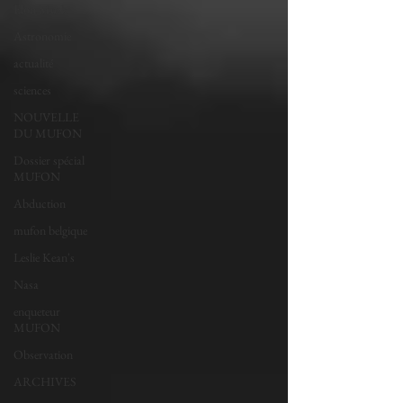
Elon Musk
Astronomie
actualité
sciences
NOUVELLE
DU MUFON
Dossier spécial
MUFON
Abduction
mufon belgique
Leslie Kean's
Nasa
enqueteur
MUFON
Observation
ARCHIVES