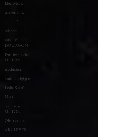
Elon Musk
Astronomie
actualité
sciences
NOUVELLE
DU MUFON
Dossier spécial
MUFON
Abduction
mufon belgique
Leslie Kean's
Nasa
enqueteur
MUFON
Observation
ARCHIVES