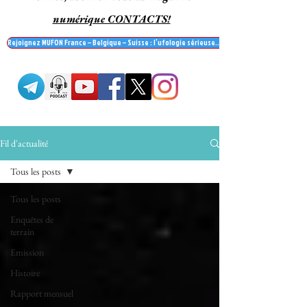
numérique CONTACTS!
Rejoignez MUFON France – Belgique – Suisse : l’ufologie sérieuse… et recevez le mag' Contac
Fil d'actualité
Tous les posts
Tous les posts
Enquêtes de
terrain
Emission
Histoire
Rapport mensuel