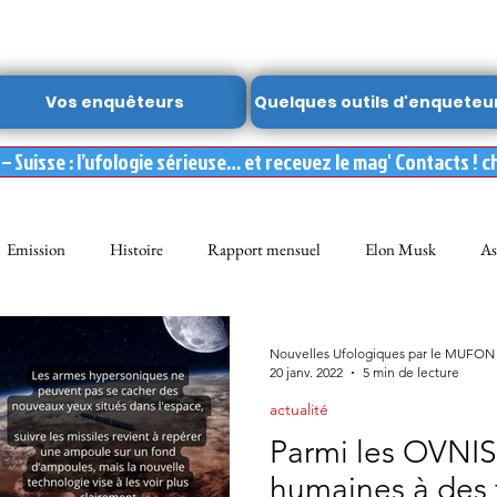
Vos enquêteurs
Quelques outils d'enqueteu
 Suisse : l’ufologie sérieuse… et recevez le mag' Contacts ! c
Emission
Histoire
Rapport mensuel
Elon Musk
As
FON
Dossier spécial MUFON
Abduction
mufon belgique
Nouvelles Ufologiques par le MUFON
20 janv. 2022
5 min de lecture
actualité
Observation
ARCHIVES
Témoignages
Livre
Film
Parmi les OVNIS
humaines à des fi