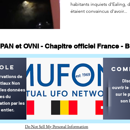
habitants inquiets d'Ealing, 
étaient convaincus d'avoir...
PAN et OVNI - Chapitre officiel France -
© MUFON France et Belgique©
ole
com
rvations de
Dis
tiaux Non
ouvrir l
r les données
sur le
ées du
son 
ation par les
entier.
Do Not Sell My Personal Information