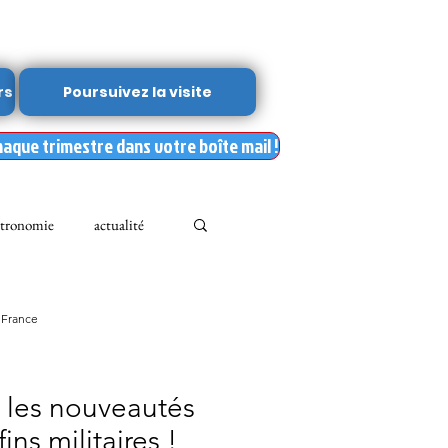
rs
Poursuivez la visite
haque trimestre dans votre boîte mail !
tronomie
actualité
Leslie Kean's
 France
Documents
 les nouveautés
ns militaires !