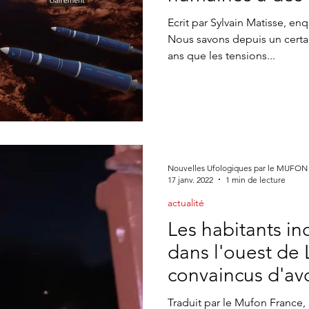
ne CONTACTS
Appel à témoin
article Gildas Bourdais
St
Ecrit par Sylvain Matisse, en
Nous savons depuis un certa
ans que les tensions...
Journal
Nouvelles Ufologiques par le MUFON
17 janv. 2022
1 min de lecture
actualité
Les habitants in
dans l'ouest de 
convaincus d'avo
OVNI
Traduit par le Mufon France, 