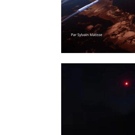
journal d'un enquêteur
Magazi
Surveillance du ciel
Wall Street 