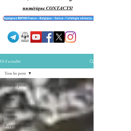
numérique CONTACTS!
Rejoignez MUFON France – Belgique – Suisse : l’ufologie sérieuse… et recevez le mag' Contac
Fil d'actualité
Tous les posts
Tous les posts
Enquêtes de
terrain
Emission
Histoire
Rapport mensuel