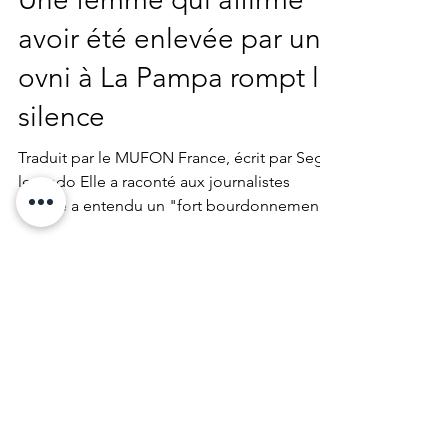
28 nov. 2021
3 min de lecture
actualité
Une femme qui affirme
avoir été enlevée par un
ovni à La Pampa rompt le
silence
Traduit par le MUFON France, écrit par Seguí
leyendo Elle a raconté aux journalistes
qu'elle a entendu un "fort bourdonnement
de vent" et...