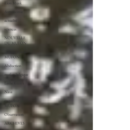
Elon Musk
Astronomie
actualité
sciences
NOUVELLE
DU MUFON
Dossier spécial
MUFON
Abduction
mufon belgique
Leslie Kean's
Nasa
enqueteur
MUFON
Observation
ARCHIVES