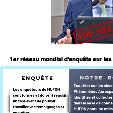
journal d'un enquêteur
Magazi
Surveillance du ciel
Wall Street 
1er réseau mondial d'enquête sur les 
notre r
enquête
Enquêter sur les obse
Les enquêteurs de MUFON
Phénomènes Aérospa
sont formés et doivent réussir
Identifiés et collecte
un test avant de pouvoir
dans la base de donn
travailler vos témoignages et
MUFON pour une utilis
enquêter.