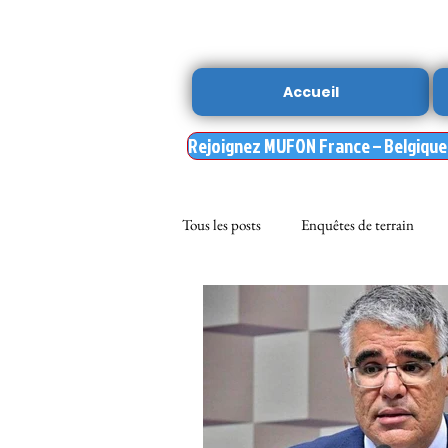
Accueil
Rejoignez MUFON France – Belgique –
Tous les posts
Enquêtes de terrain
sciences
NOUVELLE DU MU
Nasa
enqueteur MUFON