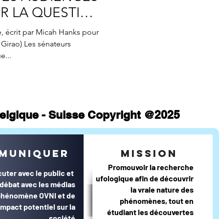
atistiques mensuels
R LA QUESTION
, écrit par Micah Hanks pour
e...
 Belgique - Suisse Copyright @2025
muniquer
mission
Promouvoir la recherche
cuter avec le public et
ufologique afin de découvrir
e débat avec les médias
la vraie nature des
 phénomène OVNI et de
phénomènes, tout en
impact potentiel sur la
étudiant les découvertes
société