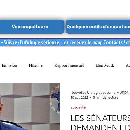
Vos enquêteurs
Quelques outils d'enqueteu
 Suisse : l’ufologie sérieuse… et recevez le mag' Contacts ! c
Emission
Histoire
Rapport mensuel
Elon Musk
As
FON
Dossier spécial MUFON
Abduction
mufon belgique
Nouvelles Ufologiques par le MUFON
10 avr. 2022
5 min de lecture
actualité
Observation
ARCHIVES
Témoignages
Livre
Film
LES SÉNATEURS
DEMANDENT D