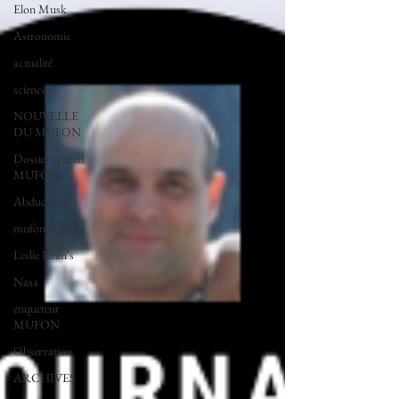
Elon Musk
Astronomie
actualité
sciences
NOUVELLE
DU MUFON
Dossier spécial
MUFON
Abduction
mufon belgique
Leslie Kean's
Nasa
enqueteur
MUFON
Observation
ARCHIVES