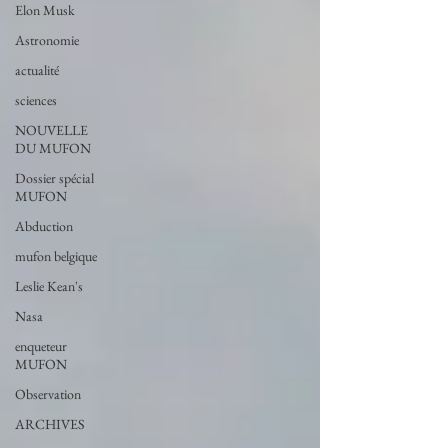
Elon Musk
Astronomie
actualité
sciences
NOUVELLE
DU MUFON
Dossier spécial
MUFON
Abduction
mufon belgique
Leslie Kean's
Nasa
enqueteur
MUFON
Observation
ARCHIVES