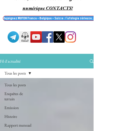
numérique CONTACTS!
Rejoignez MUFON France – Belgique – Suisse : l’ufologie sérieuse… et recevez le mag' Contac
Fil d'actualité
Tous les posts
Tous les posts
Enquêtes de
terrain
Emission
Histoire
Rapport mensuel