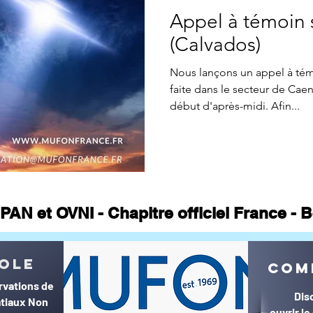
Appel à témoin 
(Calvados)
Nous lançons un appel à té
faite dans le secteur de Caen le mardi 19 
début d'après-midi. Afin...
PAN et OVNI - Chapitre officiel France -
© MUFON France et Belgique©
ole
com
rvations de
Dis
tiaux Non
ouvrir l