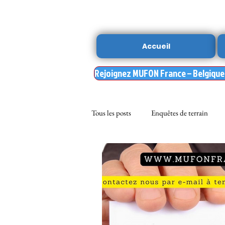
Accueil
Rejoignez MUFON France – Belgique –
Tous les posts
Enquêtes de terrain
sciences
NOUVELLE DU MU
Nasa
enqueteur MUFON