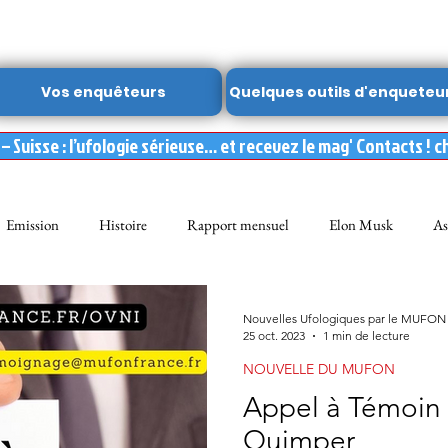
Vos enquêteurs
Quelques outils d'enqueteu
 Suisse : l’ufologie sérieuse… et recevez le mag' Contacts ! c
Emission
Histoire
Rapport mensuel
Elon Musk
As
FON
Dossier spécial MUFON
Abduction
mufon belgique
Nouvelles Ufologiques par le MUFON
25 oct. 2023
1 min de lecture
NOUVELLE DU MUFON
Observation
ARCHIVES
Témoignages
Livre
Film
Appel à Témoin 
Quimper