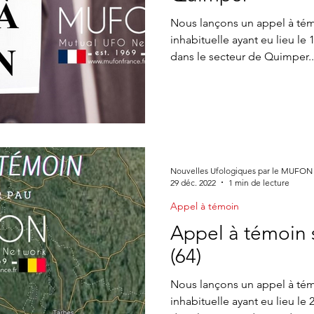
ne CONTACTS
Appel à témoin
article Gildas Bourdais
St
Nous lançons un appel à té
inhabituelle ayant eu lieu le
dans le secteur de Quimper..
Journal
Nouvelles Ufologiques par le MUFON
29 déc. 2022
1 min de lecture
Appel à témoin
Appel à témoin 
(64)
Nous lançons un appel à té
inhabituelle ayant eu lieu l