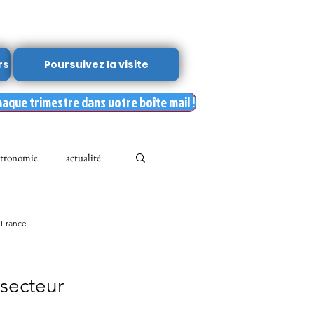
rs
Poursuivez la visite
haque trimestre dans votre boîte mail !
tronomie
actualité
Leslie Kean's
 France
Documents
secteur