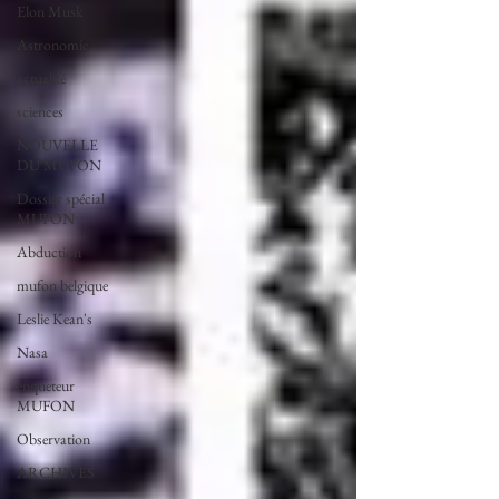
Elon Musk
Astronomie
actualité
sciences
NOUVELLE
DU MUFON
Dossier spécial
MUFON
Abduction
mufon belgique
Leslie Kean's
Nasa
enqueteur
MUFON
Observation
ARCHIVES