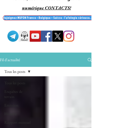
numérique CONTACTS!
Rejoignez MUFON France – Belgique – Suisse : l’ufologie sérieuse… et recevez le mag' Contac
Fil d'actualité
Tous les posts
Tous les posts
Enquêtes de
terrain
Emission
Histoire
Rapport mensuel