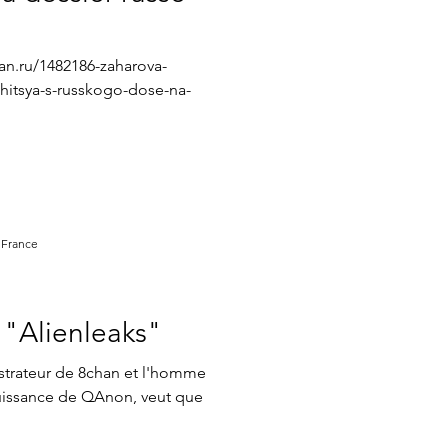
atistiques mensuels
afan.ru/1482186-zaharova-
hitsya-s-russkogo-dose-na-
 France
"Alienleaks"
istrateur de 8chan et l'homme
puissance de QAnon, veut que