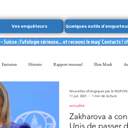
Vos enquêteurs
Quelques outils d'enqueteu
 Suisse : l’ufologie sérieuse… et recevez le mag' Contacts ! c
Emission
Histoire
Rapport mensuel
Elon Musk
As
FON
Dossier spécial MUFON
Abduction
mufon belgique
Nouvelles Ufologiques par le MUFON
11 juil. 2021
1 min de lecture
actualité
Observation
ARCHIVES
Témoignages
Livre
Film
Zakharova a cons
Unis de passer d