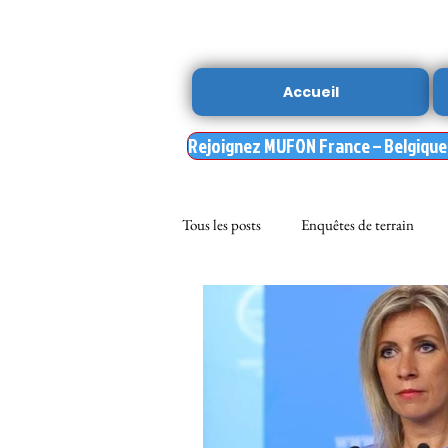
Accueil
Rejoignez MUFON France – Belgique –
Tous les posts
Enquêtes de terrain
sciences
NOUVELLE DU MU
Nasa
enqueteur MUFON