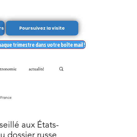
rs
Poursuivez la visite
haque trimestre dans votre boîte mail !
tronomie
actualité
Leslie Kean's
 France
Documents
eillé aux États-
u dossier russe