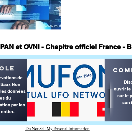
PAN et OVNI - Chapitre officiel France -
© MUFON France et Belgique©
ole
com
rvations de
Dis
tiaux Non
ouvrir l
r les données
sur le
ées du
son 
ation par les
entier.
Do Not Sell My Personal Information