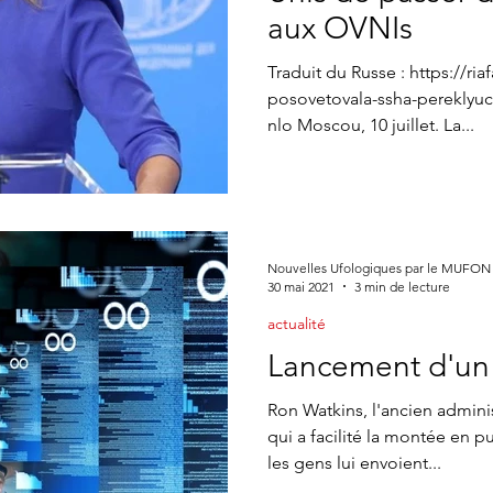
ne CONTACTS
Appel à témoin
article Gildas Bourdais
St
aux OVNIs
Traduit du Russe : https://ri
posovetovala-ssha-pereklyuc
Journal
nlo Moscou, 10 juillet. La...
Nouvelles Ufologiques par le MUFON
30 mai 2021
3 min de lecture
actualité
Lancement d'un 
Ron Watkins, l'ancien admin
qui a facilité la montée en 
les gens lui envoient...