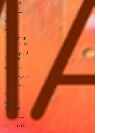
Elon Musk
Astronomie
actualité
sciences
NOUVELLE
DU MUFON
Dossier spécial
MUFON
Abduction
mufon belgique
Leslie Kean's
Nasa
enqueteur
MUFON
Observation
ARCHIVES