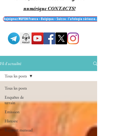
numérique CONTACTS!
Rejoignez MUFON France – Belgique – Suisse : l’ufologie sérieuse… et recevez le mag' Contac
Fil d'actualité
Tous les posts
Tous les posts
Enquêtes de
terrain
Emission
Histoire
Rapport mensuel